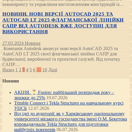
інжинірингу та управління виготовленням конструкцій із…
НОВИНИ. НОВІ ВЕРСІЇ AUTOCAD 2025 ТА
AUTOCAD LT 2025 ФЛАГМАНСЬКОЇ ЛІНІЙКИ
САПР ВІД AUTODESK ВЖЕ ДОСТУПНІ ДЛЯ
ВИКОРИСТАННЯ
27.03.2024
Новина
Компанія Autodesk анонсує нові версії AutoCAD 2025 та
AutoCAD LT 2025 своєї флагманської лінійки САПР для
будівельної, виробничої та проєктної галузей. Від початку
САПР…
Posts
Назад
1
2
3
4
5
6
…
10
Далі
pagination
Новини
АКЦІЯ.
Fusion: найбільший розпродаж року –
знижки до 25%
19.07.2026
Trimble Connect і Tekla Structures на навчальному курсі
УЦСБ
12.07.2026
Від ідеї до аудиторії: як у Харківському національному
університеті міського господарства імені О.М. Бекетова
впроваджували Tekla Structures для підготовки
майбутніх інженерів
06.07.2026