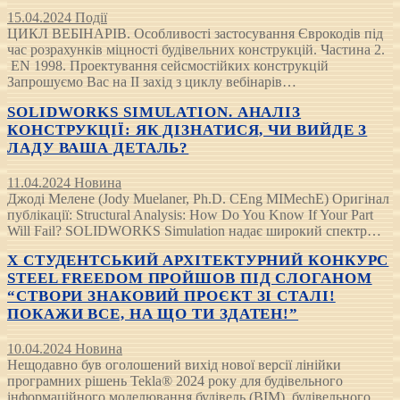
15.04.2024
Події
ЦИКЛ ВЕБІНАРІВ. Особливості застосування Єврокодів під
час розрахунків міцності будівельних конструкцій. Частина 2.
EN 1998. Проектування сейсмостійких конструкцій
Запрошуємо Вас на ІІ захід з циклу вебінарів…
SOLIDWORKS SIMULATION. АНАЛІЗ
КОНСТРУКЦІЇ: ЯК ДІЗНАТИСЯ, ЧИ ВИЙДЕ З
ЛАДУ ВАША ДЕТАЛЬ?
11.04.2024
Новина
Джоді Мелене (Jody Muelaner, Ph.D. CEng MIMechE) Оригінал
публікації: Structural Analysis: How Do You Know If Your Part
Will Fail? SOLIDWORKS Simulation надає широкий спектр…
Х СТУДЕНТСЬКИЙ АРХІТЕКТУРНИЙ КОНКУРС
STEEL FREEDOM ПРОЙШОВ ПІД СЛОГАНОМ
“СТВОРИ ЗНАКОВИЙ ПРОЄКТ ЗІ СТАЛІ!
ПОКАЖИ ВСЕ, НА ЩО ТИ ЗДАТЕН!”
10.04.2024
Новина
Нещодавно був оголошений вихід нової версії лінійки
програмних рішень Tekla® 2024 року для будівельного
інформаційного моделювання будівель (BIM), будівельного