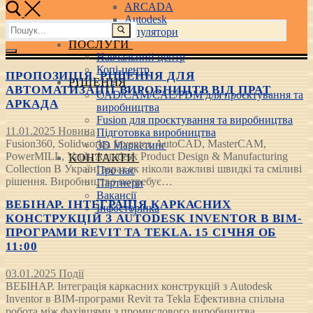
ARCADA
Autodesk
Пошук:
3D маніпулятори
ПОСЛУГИ
Навчальний центр
Копі-центр
ПРОПОЗИЦІЯ. РІШЕННЯ ДЛЯ
РІШЕННЯ
АВТОМАТИЗАЦІЇ ВИРОБНИЦТВ ВІД ПРАТ
CAD/CAM/CAE/PDM для проєктування та
АРКАДА
виробництва
Fusion для проєктування та виробництва
11.01.2025
Новина
Підготовка виробництва
Fusion360, Solidworks, Inventor, AutoCAD, MasterCAM,
3D Маркетинг
PowerMILL, Vault, Autodesk Product Design & Manufacturing
КОНТАКТИ
Collection В Україні зараз як ніколи важливі швидкі та сміливі
Про нас
рішення. Виробництво потребує…
Партнери
Вакансії
ВЕБІНАР. ІНТЕГРАЦІЯ КАРКАСНИХ
Інфосторінка
КОНСТРУКЦІЙ З AUTODESK INVENTOR В BIM-
ПРОГРАМИ REVIT ТА TEKLA. 15 СІЧНЯ ОБ
11:00
03.01.2025
Події
ВЕБІНАР. Інтеграція каркасних конструкцій з Autodesk
Inventor в BIM-програми Revit та Tekla Ефективна спільна
робота між фахівцями з промислового виробництва,