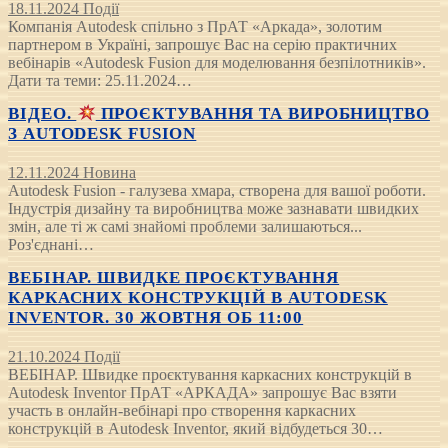
18.11.2024
Події
Компанія Autodesk спільно з ПрАТ «Аркада», золотим
партнером в Україні, запрошує Вас на серію практичних
вебінарів «Autodesk Fusion для моделювання безпілотників».
Дати та теми: 25.11.2024…
ВІДЕО.
ПРОЄКТУВАННЯ ТА ВИРОБНИЦТВО
З AUTODESK FUSION
12.11.2024
Новина
Autodesk Fusion - галузева хмара, створена для вашої роботи.
Індустрія дизайну та виробництва може зазнавати швидких
змін, але ті ж самі знайомі проблеми залишаються...
Роз'єднані…
ВЕБІНАР. ШВИДКЕ ПРОЄКТУВАННЯ
КАРКАСНИХ КОНСТРУКЦІЙ В AUTODESK
INVENTOR. 30 ЖОВТНЯ ОБ 11:00
21.10.2024
Події
ВЕБІНАР. Швидке проєктування каркасних конструкцій в
Autodesk Inventor ПрАТ «АРКАДА» запрошує Вас взяти
участь в онлайн-вебінарі про створення каркасних
конструкцій в Autodesk Inventor, який відбудеться 30…