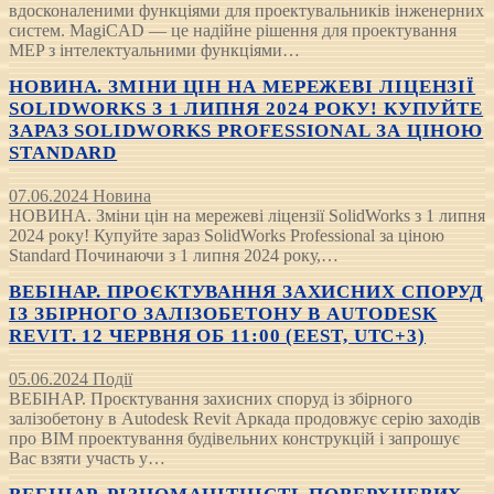
вдосконаленими функціями для проектувальників інженерних
систем. MagiCAD — це надійне рішення для проектування
MEP з інтелектуальними функціями…
НОВИНА. ЗМІНИ ЦІН НА МЕРЕЖЕВІ ЛІЦЕНЗІЇ
SOLIDWORKS З 1 ЛИПНЯ 2024 РОКУ! КУПУЙТЕ
ЗАРАЗ SOLIDWORKS PROFESSIONAL ЗА ЦІНОЮ
STANDARD
07.06.2024
Новина
НОВИНА. Зміни цін на мережеві ліцензії SolidWorks з 1 липня
2024 року! Купуйте зараз SolidWorks Professional за ціною
Standard Починаючи з 1 липня 2024 року,…
ВЕБІНАР. ПРОЄКТУВАННЯ ЗАХИСНИХ СПОРУД
ІЗ ЗБІРНОГО ЗАЛІЗОБЕТОНУ В AUTODESK
REVIT. 12 ЧЕРВНЯ ОБ 11:00 (EEST, UTC+3)
05.06.2024
Події
ВЕБІНАР. Проєктування захисних споруд із збірного
залізобетону в Autodesk Revit Аркада продовжує серію заходів
про BIM проектування будівельних конструкцій і запрошує
Вас взяти участь у…