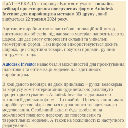
ПрАТ «АРКАДА» запрошує Вас взяти участь в
онлайн-
вебінарі про створення поверхневих форм в Autodesk
Inventor для виробництва методом 3D друку
, який
відбудеться
22 травня 2024 року
.
Адитивне виробництво являє собою інноваційний метод
виготовлення об’єктів, під час якого матеріал наносять шар за
шаром, що дає змогу створювати складні та унікальні
геометричні форми. Такі вироби використовуються досить
широко, це і спортивні товари, побутові прилади, ручний
інструмент тощо.
Autodesk Inventor
надає безліч можливостей для проектування,
підготовки та оптимізації моделей для адитивного
виробництва.
В ході даного вебінара на двох прикладах – ручки велокерма
та корпусу комп’ютерної миші буде детально розглянуто
процес проектування в Autodesk Inventor за допомогою
технології довільних форм – T-сплайнів. Проектування таких
виробів суттєво відрізняється від звичного твердотільного
моделювання. Особливий акцент буде зроблено на
можливості плавного переходу до поверхневих та
твердотільних моделей. А також на можливості їх наступного
редагування.