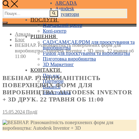
ARCADA
Autodesk
Пошук:
3D маніпулятори
ПОСЛУГИ
Навчальний центр
Копі-центр
Аркада
РІШЕННЯ
Блог
CAD/CAM/CAE/PDM для проєктування та
ВЕБІНАР. Різноманітність поверхневих форм для
виробництва
виробництва: Autodesk Inventor + 3D друк. 22 травня об
Fusion для проєктування та виробництва
11:00
Підготовка виробництва
3D Маркетинг
КОНТАКТИ
Про нас
ВЕБІНАР. РІЗНОМАНІТНІСТЬ
Партнери
ПОВЕРХНЕВИХ ФОРМ ДЛЯ
Вакансії
ВИРОБНИЦТВА: AUTODESK INVENTOR
Інфосторінка
+ 3D ДРУК. 22 ТРАВНЯ ОБ 11:00
15.05.2024
Події