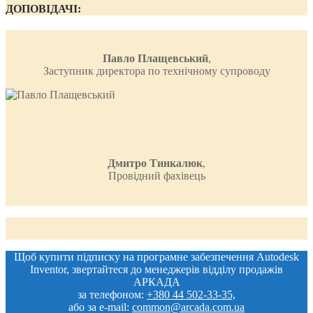
ДОПОВІДАЧІ:
Павло Плащевський
,
Заступник директора по технічному супроводу
Дмитро Тинкалюк
,
Провідний фахівець
Щоб купити підписку на програмне забезпечення Autodesk
Inventor, звертайтеся до менеджерів відділу продажів
АРКАДА
за телефоном:
+380 44 502-33-35,
або за e-mail:
common@arcada.com.ua