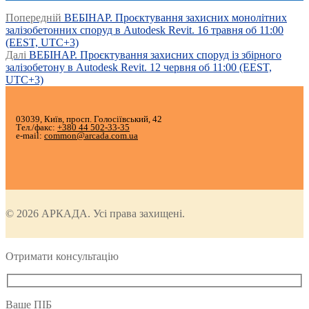
Post
Попередній
Попередній
ВЕБІНАР. Проєктування захисних монолітних
запис:
залізобетонних споруд в Autodesk Revit. 16 травня об 11:00
navigation
(EEST, UTC+3)
Наступний
Далі
ВЕБІНАР. Проєктування захисних споруд із збірного
запис:
залізобетону в Autodesk Revit. 12 червня об 11:00 (EEST,
UTC+3)
03039, Київ, просп. Голосіївський, 42
Тел./факс:
+380 44 502-33-35
e-mail:
common@arcada.com.ua
© 2026 АРКАДА. Усі права захищені.
Отримати консультацію
Ваше ПІБ