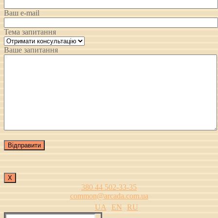
Ваш e-mail
Тема запитання
Ваше запитання
Х
380 44 502-33-35
common@arcada.com.ua
UA
EN
RU
Пошук: