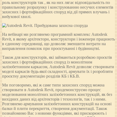
роль конструкторів так , як на них лягає відповідальність по
правильному розрахунку і конструюванню несучих елементів
захисних і фортифікаційних споруд від дії прямих влучань і
вибухової хвилі.
На вебінарі ми розглянемо програмний комплекс Autodesk
Revit, в якому архітектори, конструктори і інженери працюють
в єдиному середовищі, що дозволяє зменшити витрати на
виправлення помилок при проєктуванні і будівництві.
Також для конструкторів, які займаються розробкою проєктів
захисних і фортифікаційних споруд із монолітним
залізобетонним каркасом, Autodesk Revit дозволяє створювати
моделі каркасів будь-якої складності, армувати їх і розробляти
проєктну документацію розділів КБ і КБ.В.
Ми поговоримо, які ж саме типи захисних споруд можна
створювати в Autodesk Revit, продемонструємо процес
моделювання монолітних залізобетонних конструкцій, як без
вихідних даних від архітекторів і технологів, так і з ними.
Розглянемо армування залізобетонних конструкцій на основі
балки й плити перекриття, створення документації. Також
познайомимо Вас з новими функціями, які прискорюють і