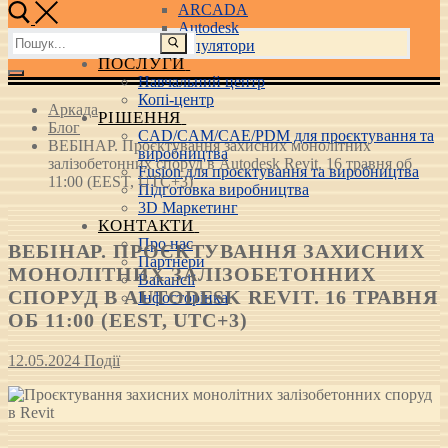
ARCADA
Autodesk
Пошук:
3D маніпулятори
ПОСЛУГИ
Навчальний центр
Копі-центр
Аркада
РІШЕННЯ
Блог
CAD/CAM/CAE/PDM для проєктування та
ВЕБІНАР. Проєктування захисних монолітних
виробництва
залізобетонних споруд в Autodesk Revit. 16 травня об
Fusion для проєктування та виробництва
11:00 (EEST, UTC+3)
Підготовка виробництва
3D Маркетинг
КОНТАКТИ
Про нас
ВЕБІНАР. ПРОЄКТУВАННЯ ЗАХИСНИХ
Партнери
МОНОЛІТНИХ ЗАЛІЗОБЕТОННИХ
Вакансії
СПОРУД В AUTODESK REVIT. 16 ТРАВНЯ
Інфосторінка
ОБ 11:00 (EEST, UTC+3)
12.05.2024
Події