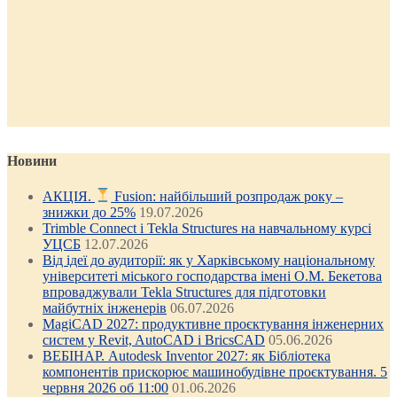
Новини
АКЦІЯ.
Fusion: найбільший розпродаж року –
знижки до 25%
19.07.2026
Trimble Connect і Tekla Structures на навчальному курсі
УЦСБ
12.07.2026
Від ідеї до аудиторії: як у Харківському національному
університеті міського господарства імені О.М. Бекетова
впроваджували Tekla Structures для підготовки
майбутніх інженерів
06.07.2026
MagiCAD 2027: продуктивне проєктування інженерних
систем у Revit, AutoCAD і BricsCAD
05.06.2026
ВЕБІНАР. Autodesk Inventor 2027: як Бібліотека
компонентів прискорює машинобудівне проєктування. 5
червня 2026 об 11:00
01.06.2026