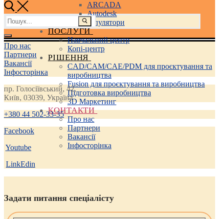
ARCADA
Autodesk
Пошук:
3D маніпулятори
ПОСЛУГИ
Навчальний центр
Про нас
Копі-центр
Партнери
РІШЕННЯ
Вакансії
CAD/CAM/CAE/PDM для проєктування та
Інфосторінка
виробництва
Fusion для проєктування та виробництва
пр. Голосіївський, 42,
Підготовка виробництва
Київ, 03039, Україна
3D Маркетинг
КОНТАКТИ
+380 44 502-33-35
Про нас
Партнери
Facebook
Вакансії
Інфосторінка
Youtube
LinkEdin
Задати питання спеціалісту