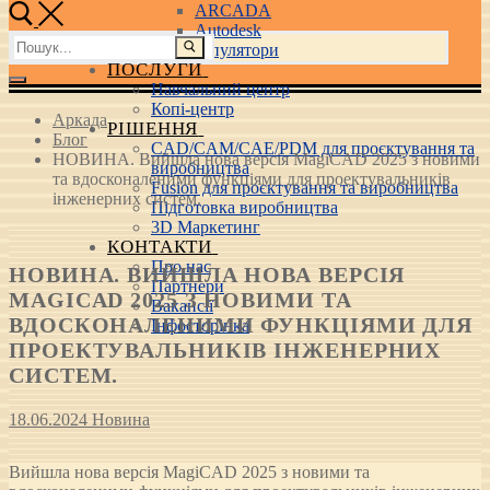
ARCADA
Autodesk
Пошук:
3D маніпулятори
ПОСЛУГИ
Навчальний центр
Копі-центр
Аркада
РІШЕННЯ
Блог
CAD/CAM/CAE/PDM для проєктування та
НОВИНА. Вийшла нова версія MagiCAD 2025 з новими
виробництва
та вдосконаленими функціями для проектувальників
Fusion для проєктування та виробництва
інженерних систем.
Підготовка виробництва
3D Маркетинг
КОНТАКТИ
Про нас
НОВИНА. ВИЙШЛА НОВА ВЕРСІЯ
Партнери
MAGICAD 2025 З НОВИМИ ТА
Вакансії
ВДОСКОНАЛЕНИМИ ФУНКЦІЯМИ ДЛЯ
Інфосторінка
ПРОЕКТУВАЛЬНИКІВ ІНЖЕНЕРНИХ
СИСТЕМ.
18.06.2024
Новина
Вийшла нова версія MagiCAD 2025 з новими та