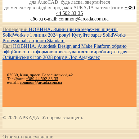
для AutoCAD, будь ласка, звертайтеся
до менеджерів відділу продажів АРКАДА за телефоном:
+380
44 502-33-35
або за e-mail:
common@arcada.com.ua
Post
Попередній
Попередній
НОВИНА. Зміни цін на мережеві ліцензії
запис:
SolidWorks з 1 липня 2024 року! Купуйте зараз SolidWorks
navigation
Professional за ціною Standard
Наступний
Далі
НОВИНА. Autodesk Design and Make Platform обрано
запис:
офіційною платформою проектування та виробництва для
Олімпійських ігор 2028 року в Лос-Анджелес
03039, Київ, просп. Голосіївський, 42
Тел./факс:
+380 44 502-33-35
e-mail:
common@arcada.com.ua
© 2026 АРКАДА. Усі права захищені.
Отримати консультацію