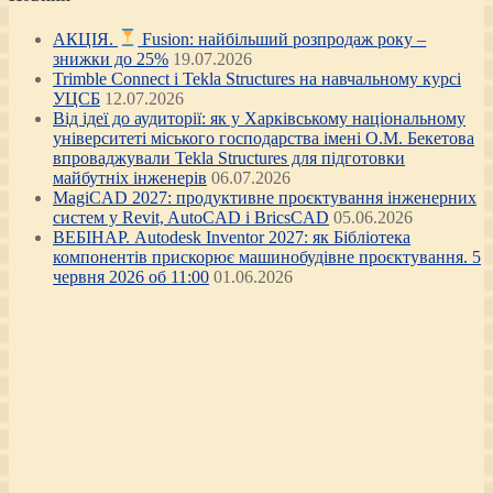
АКЦІЯ.
Fusion: найбільший розпродаж року –
знижки до 25%
19.07.2026
Trimble Connect і Tekla Structures на навчальному курсі
УЦСБ
12.07.2026
Від ідеї до аудиторії: як у Харківському національному
університеті міського господарства імені О.М. Бекетова
впроваджували Tekla Structures для підготовки
майбутніх інженерів
06.07.2026
MagiCAD 2027: продуктивне проєктування інженерних
систем у Revit, AutoCAD і BricsCAD
05.06.2026
ВЕБІНАР. Autodesk Inventor 2027: як Бібліотека
компонентів прискорює машинобудівне проєктування. 5
червня 2026 об 11:00
01.06.2026