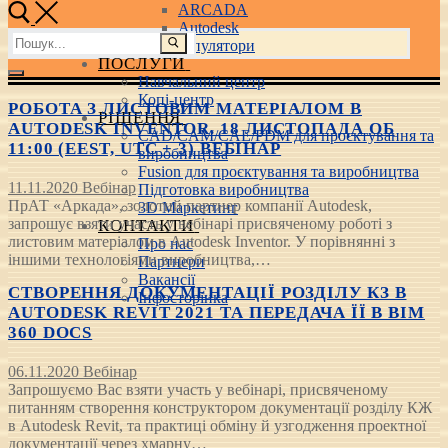
ARCADA
Autodesk
Пошук:
3D маніпулятори
ПОСЛУГИ
Навчальний центр
Копі-центр
РОБОТА З ЛИСТОВИМ МАТЕРІАЛОМ В
РІШЕННЯ
AUTODESK INVENTOR. 18 ЛИСТОПАДА ОБ
CAD/CAM/CAE/PDM для проєктування та
11:00 (EEST, UTC + 3) ВЕБІНАР
виробництва
Fusion для проєктування та виробництва
11.11.2020
Вебінар
Підготовка виробництва
ПрАТ «Аркада», золотий партнер компанії Autodesk,
3D Маркетинг
запрошує взяти участь у вебінарі присвяченому роботі з
КОНТАКТИ
листовим матеріалом в Autodesk Inventor. У порівнянні з
Про нас
іншими технологіями виробництва,…
Партнери
Вакансії
СТВОРЕННЯ ДОКУМЕНТАЦІЇ РОЗДІЛУ КЗ В
Інфосторінка
AUTODESK REVIT 2021 ТА ПЕРЕДАЧА ЇЇ В BIM
360 DOCS
06.11.2020
Вебінар
Запрошуємо Вас взяти участь у вебінарі, присвяченому
питанням створення конструктором документації розділу КЖ
в Autodesk Revit, та практиці обміну й узгодження проектної
документації через хмарну…