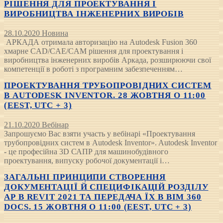
РІШЕННЯ ДЛЯ ПРОЕКТУВАННЯ І
ВИРОБНИЦТВА ІНЖЕНЕРНИХ ВИРОБІВ
28.10.2020
Новина
АРКАДА отримала авторизацію на Autodesk Fusion 360
хмарне CAD/CAE/CAM рішення для проектування і
виробництва інженерних виробів Аркада, розширюючи свої
компетенції в роботі з програмним забезпеченням…
ПРОЕКТУВАННЯ ТРУБОПРОВІДНИХ СИСТЕМ
В AUTODESK INVENTOR. 28 ЖОВТНЯ О 11:00
(EEST, UTC + 3)
21.10.2020
Вебінар
Запрошуємо Вас взяти участь у вебінарі «Проектування
трубопровідних систем в Autodesk Inventor». Autodesk Inventor
- це професійна 3D САПР для машинобудівного
проектування, випуску робочої документації і…
ЗАГАЛЬНІ ПРИНЦИПИ СТВОРЕННЯ
ДОКУМЕНТАЦІЇ Й СПЕЦИФІКАЦІЙ РОЗДІЛУ
АР В REVIT 2021 ТА ПЕРЕДАЧА ЇХ В BIM 360
DOCS. 15 ЖОВТНЯ О 11:00 (EEST, UTC + 3)