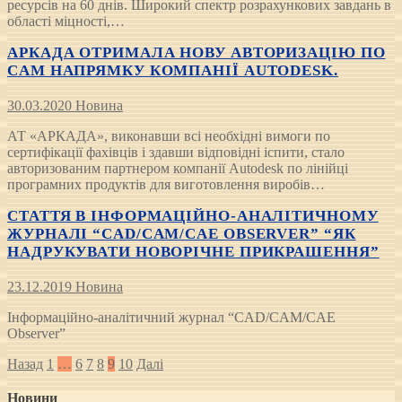
ресурсів на 60 днів. Широкий спектр розрахункових завдань в
області міцності,…
АРКАДА ОТРИМАЛА НОВУ АВТОРИЗАЦІЮ ПО
CAM НАПРЯМКУ КОМПАНІЇ AUTODESK.
30.03.2020
Новина
АТ «АРКАДА», виконавши всі необхідні вимоги по
сертифікації фахівців і здавши відповідні іспити, стало
авторизованим партнером компанії Autodesk по лінійці
програмних продуктів для виготовлення виробів…
СТАТТЯ В ІНФОРМАЦІЙНО-АНАЛІТИЧНОМУ
ЖУРНАЛІ “CAD/CAM/CAE OBSERVER” “ЯК
НАДРУКУВАТИ НОВОРІЧНЕ ПРИКРАШЕННЯ”
23.12.2019
Новина
Інформаційно-аналітичний журнал “CAD/CAM/CAE
Observer”
Posts
Назад
1
…
6
7
8
9
10
Далі
pagination
Новини