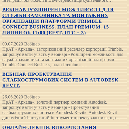
Інтеграція 3D-моделі в BIM-середовище будівельного…
ВЕБІНАР. РОЗШИРЕНІ МОЖЛИВОСТІ ДЛЯ
СЛУЖБИ ЗАМОВНИКА ТА МОНТАЖНИХ
ОРГАНІЗАЦІЙ ПЛАТФОРМИ TRIMBLE
CONNECT BUSINESS, ПЛАН PREMIUM. 15
ЛИПНЯ ОБ 11:00 (EEST, UTC + 3)
09.07.2020
Вебінар
ПрАТ «Аркада», авторизований реселлер корпорації Trimble,
запрошує взяти участь у вебінарі «Розширені можливості для
служби замовника та монтажних організацій платформи
Trimble Connect Business, план Premium».…
ВЕБІНАР. ПРОЕКТУВАННЯ
СЛАБКОСТРУМОВИХ СИСТЕМ В AUTODESK
REVIT.
26.06.2020
Вебінар
ПрАТ «Аркада», золотий партнер компанії Autodesk,
запрошує взяти участь у вебінарі «Проектування
слабкострумових систем в Autodesk Revit». Autodesk Revit
динамічний і потужний інструмент проектувальника, що…
ОНЛАЙН-ЛЕКЦІЯ. ВИКОРИСТАННЯ