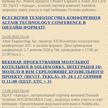
Вебінар №1. Робочі процеси з Project Explorer в AutoCAD Civil
3D. ПрАТ «Аркада», золотий партнер компанії Autodesk,
запрошує взяти участь в серії вебінарів: Основи робочих…
ВСЕСВІТНЯ ТЕХНОЛОГІЧНА КОНФЕРЕНЦІЯ
ALTAIR TECHNOLOGY CONFERENCE В
ОНЛАЙН-ФОРМАТІ
24.09.2020
Події
Altair Engineering, Inc. проведе XII Всесвітню технологічну
конференцію ATC в онлайн-форматі. Дата проведення
конференції: 5-7 жовтня 2020 р Час проведення: з 17:00 до
21:00 (кск.)…
ВЕБІНАР. ПРОЕКТУВАННЯ МОДУЛЬНОЇ
КОТЕЛЬНОЇ В SOLIDWORKS. ІНТЕГРАЦІЯ 3D-
МОДЕЛІ В BIM СЕРЕДОВИЩЕ БУДІВЕЛЬНОГО
ПРОЕКТУ (REVIT, TEKLA). 19, 26 І 27 СЕРПНЯ
О 11:00 (EEST, UTC + 3)
13.08.2020
Події
ПрАТ «Аркада», авторизований партнер компанії Dassault
Systèmes SOLIDWORKS Corp., запрошує взяти участь в серії
вебінарів «Проектування модульної котельної в Solidworks.