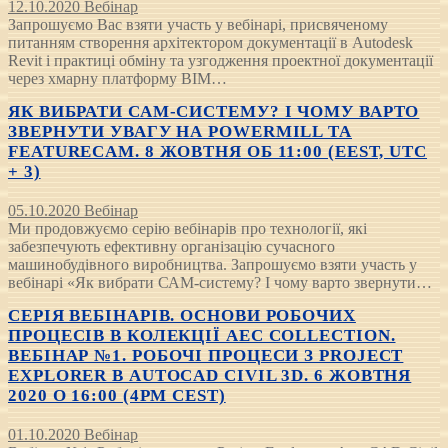
12.10.2020
Вебінар
Запрошуємо Вас взяти участь у вебінарі, присвяченому
питанням створення архітектором документації в Autodesk
Revit і практиці обміну та узгодження проектної документації
через хмарну платформу BIM…
ЯК ВИБРАТИ САМ-СИСТЕМУ? І ЧОМУ ВАРТО
ЗВЕРНУТИ УВАГУ НА POWERMILL ТА
FEATURECAM. 8 ЖОВТНЯ ОБ 11:00 (EEST, UTC
+ 3)
05.10.2020
Вебінар
Ми продовжуємо серію вебінарів про технології, які
забезпечують ефективну організацію сучасного
машинобудівного виробництва. Запрошуємо взяти участь у
вебінарі «Як вибрати САМ-систему? І чому варто звернути…
СЕРІЯ ВЕБІНАРІВ. ОСНОВИ РОБОЧИХ
ПРОЦЕСІВ В КОЛЕКЦІЇ AEC COLLECTION.
ВЕБІНАР №1. РОБОЧІ ПРОЦЕСИ З PROJECT
EXPLORER В AUTOCAD CIVIL 3D. 6 ЖОВТНЯ
2020 О 16:00 (4PM CEST)
01.10.2020
Вебінар