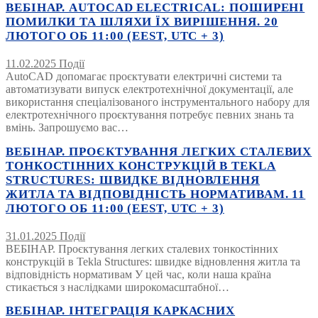
ВЕБІНАР. AUTOCAD ELECTRICAL: ПОШИРЕНІ
ПОМИЛКИ ТА ШЛЯХИ ЇХ ВИРІШЕННЯ. 20
ЛЮТОГО ОБ 11:00 (EEST, UTC + 3)
11.02.2025
Події
AutoCAD допомагає проєктувати електричні системи та
автоматизувати випуск електротехнічної документації, але
використання спеціалізованого інструментального набору для
електротехнічного проєктування потребує певних знань та
вмінь. Запрошуємо вас…
ВЕБІНАР. ПРОЄКТУВАННЯ ЛЕГКИХ СТАЛЕВИХ
ТОНКОСТІННИХ КОНСТРУКЦІЙ В TEKLA
STRUCTURES: ШВИДКЕ ВІДНОВЛЕННЯ
ЖИТЛА ТА ВІДПОВІДНІСТЬ НОРМАТИВАМ. 11
ЛЮТОГО ОБ 11:00 (EEST, UTC + 3)
31.01.2025
Події
ВЕБІНАР. Проєктування легких сталевих тонкостінних
конструкцій в Tekla Structures: швидке відновлення житла та
відповідність нормативам У цей час, коли наша країна
стикається з наслідками широкомасштабної…
ВЕБІНАР. ІНТЕГРАЦІЯ КАРКАСНИХ