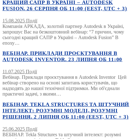
КРАЩИЙ САПР В УКРАЇНІ – AUTODESK
FUSION. 26 СЕРПНЯ ОБ 11:00 (EEST, UTC + 3)
15.08.2025
Події
Компанія АРКАДА, золотий партнер Autodesk в Україні,
запрошує Вас на безкоштовний вебінар: “7 причин, чому
сьогодні кращий САПР в Україні – Autodesk Fusion” В
епоху…
ВЕБІНАР. ПРИКЛАДИ ПРОЄКТУВАННЯ В
AUTODESK INVENTOR. 23 ЛИПНЯ ОБ 11:00
11.07.2025
Події
Вебінар. Приклади проєктування в Autodesk Inventor Цей
вебінар створено на основі запитань користувачів, що
надходять до нашої технічної підтримки. Ми об'єднали
практичні задачі, з якими…
ВЕБІНАР. TEKLA STRUCTURES ТА ШТУЧНИЙ
ІНТЕЛЕКТ: РОЗУМНІ МОДЕЛІ, РОЗУМНІ
РІШЕННЯ. 2 ЛИПНЯ ОБ 11:00 (EEST, UTC + 3)
25.06.2025
Події
ВЕБІНАР. Tekla Structures та штучний інтелект: розумні