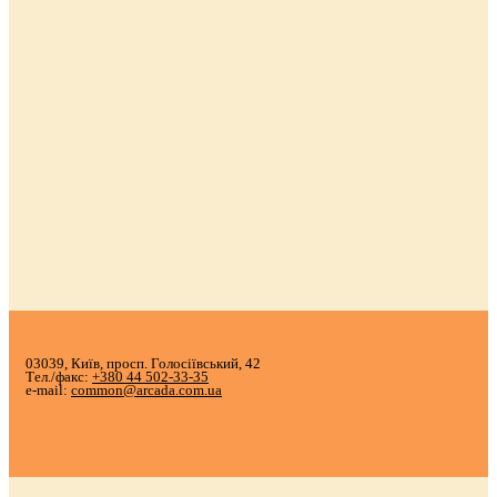
03039, Київ, просп. Голосіївський, 42
Тел./факс:
+380 44 502-33-35
e-mail:
common@arcada.com.ua