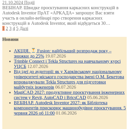
21.10.2024
Події
ВЕБІНАР. Швидке проєктування каркасних конструкцій в
Autodesk Inventor ПрАТ «АРКАДА» запрошує Вас взяти
участь в онлайн-вебінарі про створення каркасних
конструкцій в Autodesk Inventor, який відбудеться 30…
Posts
1
2
3
4
5
Далі
pagination
Новини
АКЦІЯ.
Fusion: найбільший розпродаж року –
знижки до 25%
19.07.2026
Trimble Connect і Tekla Structures на навчальному курсі
УЦСБ
12.07.2026
Від ідеї до аудиторії: як у Харківському національному
університеті міського господарства імені О.М. Бекетова
впроваджували Tekla Structures для підготовки
майбутніх інженерів
06.07.2026
MagiCAD 2027: продуктивне проєктування інженерних
систем у Revit, AutoCAD і BricsCAD
05.06.2026
ВЕБІНАР. Autodesk Inventor 2027: як Бібліотека
компонентів прискорює машинобудівне проєктування. 5
червня 2026 об 11:00
01.06.2026