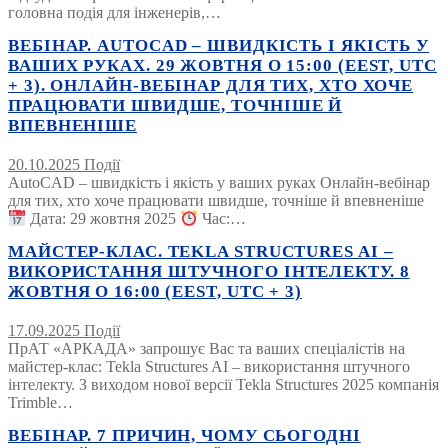
головна подія для інженерів,…
ВЕБІНАР. AUTOCAD – ШВИДКІСТЬ І ЯКІСТЬ У
ВАШИХ РУКАХ. 29 ЖОВТНЯ О 15:00 (EEST, UTC
+ 3). ОНЛАЙН-ВЕБІНАР ДЛЯ ТИХ, ХТО ХОЧЕ
ПРАЦЮВАТИ ШВИДШЕ, ТОЧНІШЕ Й
ВПЕВНЕНІШЕ
20.10.2025
Події
AutoCAD – швидкість і якість у ваших руках Онлайн-вебінар
для тих, хто хоче працювати швидше, точніше й впевненіше
Дата: 29 жовтня 2025
Час:…
МАЙСТЕР-КЛАС. TEKLA STRUCTURES AI –
ВИКОРИСТАННЯ ШТУЧНОГО ІНТЕЛЕКТУ. 8
ЖОВТНЯ О 16:00 (EEST, UTC + 3)
17.09.2025
Події
ПрАТ «АРКАДА» запрошує Вас та ваших спеціалістів на
майстер-клас: Tekla Structures AI – використання штучного
інтелекту. З виходом нової версії Tekla Structures 2025 компанія
Trimble…
ВЕБІНАР. 7 ПРИЧИН, ЧОМУ СЬОГОДНІ