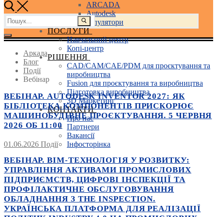
ARCADA
Autodesk
Пошук:
3D маніпулятори
ПОСЛУГИ
Навчальний центр
Копі-центр
Аркада
РІШЕННЯ
Блог
CAD/CAM/CAE/PDM для проєктування та
Події
виробництва
Вебінар
Fusion для проєктування та виробництва
Підготовка виробництва
ВЕБІНАР. AUTODESK INVENTOR 2027: ЯК
3D Маркетинг
БІБЛІОТЕКА КОМПОНЕНТІВ ПРИСКОРЮЄ
КОНТАКТИ
МАШИНОБУДІВНЕ ПРОЄКТУВАННЯ. 5 ЧЕРВНЯ
Про нас
2026 ОБ 11:00
Партнери
Вакансії
01.06.2026
Події
Інфосторінка
ВЕБІНАР. BIM-ТЕХНОЛОГІЯ У РОЗВИТКУ:
УПРАВЛІННЯ АКТИВАМИ ПРОМИСЛОВИХ
ПІДПРИЄМСТВ, ЦИФРОВІ ІНСПЕКЦІЇ ТА
ПРОФІЛАКТИЧНЕ ОБСЛУГОВУВАННЯ
ОБЛАДНАННЯ З THE INSPECTION.
УКРАЇНСЬКА ПЛАТФОРМА ДЛЯ РЕАЛІЗАЦІЇ