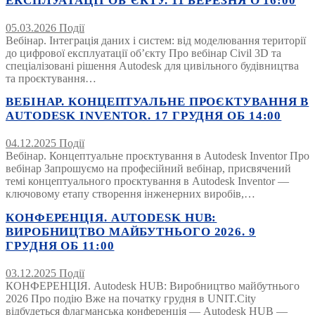
ЕКСПЛУАТАЦІЇ ОБ’ЄКТУ. 11 БЕРЕЗНЯ О 16:00
05.03.2026
Події
Вебінар. Інтеграція даних і систем: від моделювання території
до цифрової експлуатації об’єкту Про вебінар Civil 3D та
спеціалізовані рішення Autodesk для цивільного будівництва
та проєктування…
ВЕБІНАР. КОНЦЕПТУАЛЬНЕ ПРОЄКТУВАННЯ В
AUTODESK INVENTOR. 17 ГРУДНЯ ОБ 14:00
04.12.2025
Події
Вебінар. Концептуальне проєктування в Autodesk Inventor Про
вебінар Запрошуємо на професійний вебінар, присвячений
темі концептуального проєктування в Autodesk Inventor —
ключовому етапу створення інженерних виробів,…
КОНФЕРЕНЦІЯ. AUTODESK HUB:
ВИРОБНИЦТВО МАЙБУТНЬОГО 2026. 9
ГРУДНЯ ОБ 11:00
03.12.2025
Події
КОНФЕРЕНЦІЯ. Autodesk HUB: Виробництво майбутнього
2026 Про подію Вже на початку грудня в UNIT.City
відбудеться флагманська конференція — Autodesk HUB —