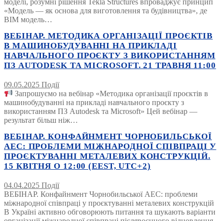
моделі, розумні рішення Tekla Structures впроваджує принцип
«Модель — як основа для виготовлення та будівництва», де
BIM модель…
ВЕБІНАР. МЕТОДИКА ОРГАНІЗАЦІЇ ПРОЄКТІВ
В МАШИНОБУДУВАННІ НА ПРИКЛАДІ
НАВЧАЛЬНОГО ПРОЄКТУ З ВИКОРИСТАННЯМ
ПЗ AUTODESK ТА MICROSOFT. 21 ТРАВНЯ 11:00
09.05.2025
Події
Запрошуємо на вебінар «Методика організації проєктів в
машинобудуванні на прикладі навчального проєкту з
використанням ПЗ Autodesk та Microsoft» Цей вебінар —
результат більш ніж…
ВЕБІНАР. КОНФАЙНМЕНТ ЧОРНОБИЛЬСЬКОЇ
АЕС: ПРОБЛЕМИ МІЖНАРОДНОЇ СПІВПРАЦІ У
ПРОЄКТУВАННІ МЕТАЛЕВИХ КОНСТРУКЦІЙ.
15 КВІТНЯ О 12:00 (EEST, UTC+2)
04.04.2025
Події
ВЕБІНАР. Конфайнмент Чорнобильської АЕС: проблеми
міжнародної співпраці у проєктуванні металевих конструкцій
В Україні активно обговорюють питання та шукають варіанти
організації міжнародної співпраці післявоєнного відновлення