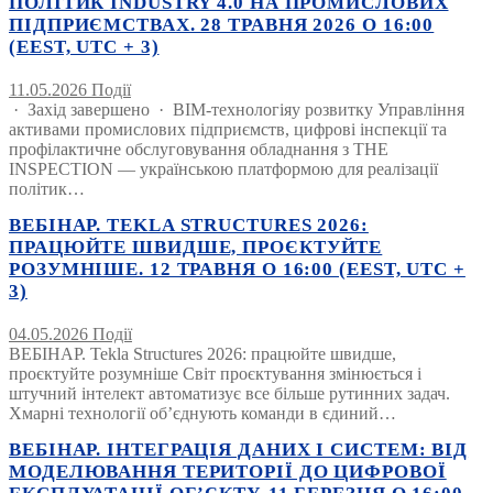
ПОЛІТИК INDUSTRY 4.0 НА ПРОМИСЛОВИХ
ПІДПРИЄМСТВАХ. 28 ТРАВНЯ 2026 О 16:00
(EEST, UTC + 3)
11.05.2026
Події
· Захід завершено · BIM-технологіяу розвитку Управління
активами промислових підприємств, цифрові інспекції та
профілактичне обслуговування обладнання з THE
INSPECTION — українською платформою для реалізації
політик…
ВЕБІНАР. TEKLA STRUCTURES 2026:
ПРАЦЮЙТЕ ШВИДШЕ, ПРОЄКТУЙТЕ
РОЗУМНІШЕ. 12 ТРАВНЯ О 16:00 (EEST, UTC +
3)
04.05.2026
Події
ВЕБІНАР. Tekla Structures 2026: працюйте швидше,
проєктуйте розумніше Світ проєктування змінюється і
штучний інтелект автоматизує все більше рутинних задач.
Хмарні технології об’єднують команди в єдиний…
ВЕБІНАР. ІНТЕГРАЦІЯ ДАНИХ І СИСТЕМ: ВІД
МОДЕЛЮВАННЯ ТЕРИТОРІЇ ДО ЦИФРОВОЇ