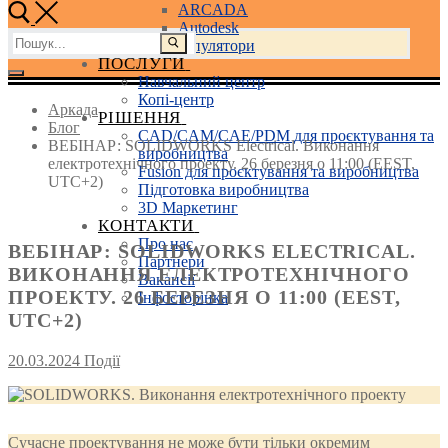
ARCADA
Autodesk
Пошук:
3D маніпулятори
ПОСЛУГИ
Навчальний центр
Копі-центр
Аркада
РІШЕННЯ
Блог
CAD/CAM/CAE/PDM для проєктування та
ВЕБІНАР: SOLIDWORKS Electrical. Виконання
виробництва
електротехнічного проекту. 26 березня о 11:00 (EEST,
Fusion для проєктування та виробництва
UTC+2)
Підготовка виробництва
3D Маркетинг
КОНТАКТИ
Про нас
ВЕБІНАР: SOLIDWORKS ELECTRICAL.
Партнери
ВИКОНАННЯ ЕЛЕКТРОТЕХНІЧНОГО
Вакансії
ПРОЕКТУ. 26 БЕРЕЗНЯ О 11:00 (EEST,
Інфосторінка
UTC+2)
20.03.2024
Події
Сучасне проектування не може бути тільки окремим