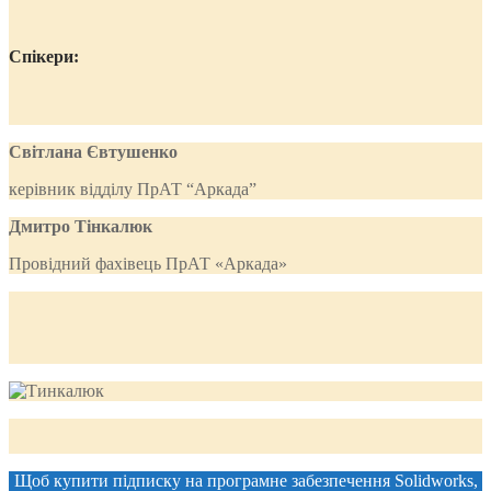
Спікери:
Світлана Євтушенко
керівник відділу ПрАТ “Аркада”
Дмитро Тінкалюк
Провідний фахівець ПрАТ «Аркада»
Щоб купити підписку на програмне забезпечення Solidworks,