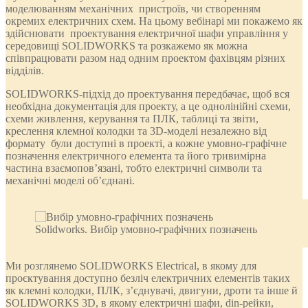
моделюванням механічних пристроїв, чи створенням
окремих електричних схем. На цьому вебінарі ми покажемо як
здійснювати проектування електричної шафи управління у
середовищі SOLIDWORKS та розкажемо як можна
співпрацювати разом над одним проектом фахівцям різних
відділів.
SOLIDWORKS-підхід до проектування передбачає, щоб вся
необхідна документація для проекту, а це однолінійні схеми,
схеми живлення, керування та ПЛК, таблиці та звіти,
креслення клемної колодки та 3D-моделі незалежно від
формату були доступні в проекті, а кожне умовно-графічне
позначення електричного елемента та його тривимірна
частина взаємопов’язані, тобто електричні символи та
механічні моделі об’єднані.
Solidworks. Вибір умовно-графічних позначень
Ми розглянемо SOLIDWORKS Electrical, в якому для
проєктування доступно безліч електричних елементів таких
як клемні колодки, ПЛК, з’єднувачі, двигуни, дроти та інше й
SOLIDWORKS 3D, в якому електричні шафи, din-рейки,