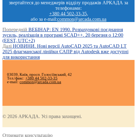
звертайтеся до менеджерів відділу продажів АРКАДА за
телефонами:
+380 44 502-33-35,
або за e-mail:
common@arcada.com.ua
Post
Попередній
Попередній
ВЕБІНАР: EN 1990. Розрахункові поєднання
запис:
зусиль, реалізація в програмі SCAD++. 20 березня о 12:00
navigation
(EEST, UTC+2)
Наступний
Далі
НОВИНИ. Нові версії AutoCAD 2025 та AutoCAD LT
запис:
2025 флагманської лінійки САПР від Autodesk вже доступні
для використання
03039, Київ, просп. Голосіївський, 42
Тел./факс:
+380 44 502-33-35
e-mail:
common@arcada.com.ua
© 2026 АРКАДА. Усі права захищені.
Отримати консультацію