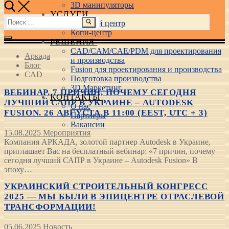
3D манипуляторы
УСЛУГИ
Найти:
Учебный центр
Копи-центр
РЕШЕНИЯ
CAD/CAM/CAE/PDM для проектирования
Аркада
и производства
Блог
Fusion для проектирования и производства
CAD
Подготовка производства
3D Маркетинг
ВЕБИНАР. 7 ПРИЧИН, ПОЧЕМУ СЕГОДНЯ
КОНТАКТЫ
ЛУЧШИЙ САПР В УКРАИНЕ – AUTODESK
О нас
FUSION. 26 АВГУСТА В 11:00 (EEST, UTC + 3)
Партнеры
Вакансии
15.08.2025
Мероприятия
Компания АРКАДА, золотой партнер Autodesk в Украине,
приглашает Вас на бесплатный вебинар: «7 причин, почему
сегодня лучший САПР в Украине – Autodesk Fusion» В
эпоху…
УКРАИНСКИЙ СТРОИТЕЛЬНЫЙ КОНГРЕСС
2025 — МЫ БЫЛИ В ЭПИЦЕНТРЕ ОТРАСЛЕВОЙ
ТРАНСФОРМАЦИИ!
05.06.2025
Новость