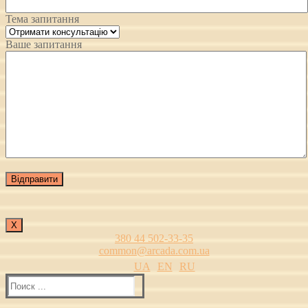
Тема запитання
Ваше запитання
Х
380 44 502-33-35
common@arcada.com.ua
UA
EN
RU
Найти: