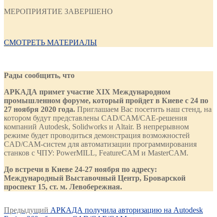
МЕРОПРИЯТИЕ ЗАВЕРШЕНО
СМОТРЕТЬ МАТЕРИАЛЫ
Рады сообщить, что
АРКАДА примет участие XIX Международном
промышленном форуме, который пройдет в Киеве с 24 по
27 ноября 2020 года.
Приглашаем Вас посетить наш стенд, на
котором будут представлены CAD/CAM/CAE-решения
компаний Autodesk, Solidworks и Altair. В непрерывном
режиме будет проводиться демонстрация возможностей
CAD/CAM-систем для автоматизации программирования
станков с ЧПУ: PowerMILL, FeatureCAM и MasterCAM.
До встречи в Киеве 24-27 ноября по адресу:
Международный Выставочный Центр, Броварской
проспект 15, ст. м. Левобережная.
Навигация
Предыдущая
Предыдущий
АРКАДА получила авторизацию на Autodesk