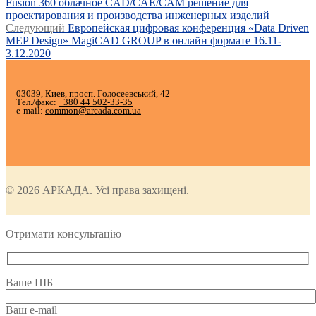
запись:
Fusion 360 облачное CAD/CAE/CAM решение для
по
проектирования и производства инженерных изделий
записям
Следующая
Следующий
Европейская цифровая конференция «Data Driven
запись:
MEP Design» MagiCAD GROUP в онлайн формате 16.11-
3.12.2020
03039, Киев, просп. Голосеевський, 42
Тел./факс:
+380 44 502-33-35
e-mail:
common@arcada.com.ua
© 2026 АРКАДА. Усі права захищені.
Отримати консультацію
Ваше ПІБ
Ваш e-mail