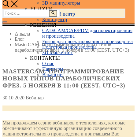
3D манипуляторы
УСЛУГИ
Найти:
Учебный центр
Копи-центр
РЕШЕНИЯ
CAD/CAM/CAE/PDM для проектирования
Аркада
и производства
Блог
Fusion для проектирования и производства
MasterCAM. Программирование новых типов
Подготовка производства
параболических фрез. 5 ноября в 11:00 (EEST, UTC+3)
3D Маркетинг
КОНТАКТЫ
О нас
Партнеры
MASTERCAM. ПРОГРАММИРОВАНИЕ
Вакансии
НОВЫХ ТИПОВ ПАРАБОЛИЧЕСКИХ
ФРЕЗ. 5 НОЯБРЯ В 11:00 (EEST, UTC+3)
30.10.2020
Вебинар
Мы продолжаем серию вебинаров о технологиях, которые
обеспечивают эффективную организацию современного
машиностроительного производства и приглашаем Вас