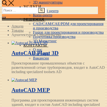
3D манипуляторы
УСЛУГИ
Найти:
Учебный центр
Копи-центр
РЕШЕНИЯ
CAD/CAM/CAE/PDM для проектирования
Аркада
и производства
Товары
Fusion для проектирования и производства
Архитектура и Строительство
Подготовка производства
3D Маркетинг
КОНТАКТЫ
О нас
AutoCAD Plant 3D
Партнеры
Вакансии
Проектирование промышленных объектов с
разветвленной сетью трубопроводов, входит в AutoCAD
including specialized toolsets AD
AutoCAD MEP
Программа для проектирования инженерных систем
зданий, входит в состав AutoCAD including specialized