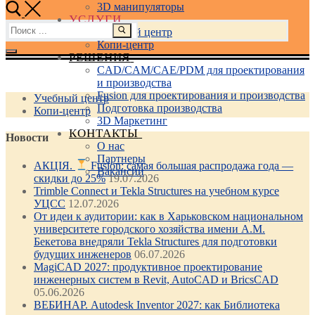
3D манипуляторы
УСЛУГИ
Найти:
Учебный центр
Копи-центр
РЕШЕНИЯ
CAD/CAM/CAE/PDM для проектирования
и производства
Fusion для проектирования и производства
Учебный центр
Подготовка производства
Копи-центр
3D Маркетинг
КОНТАКТЫ
Новости
О нас
Партнеры
АКЦІЯ.
Fusion: самая большая распродажа года —
Вакансии
скидки до 25%
19.07.2026
Trimble Connect и Tekla Structures на учебном курсе
УЦСС
12.07.2026
От идеи к аудитории: как в Харьковском национальном
университете городского хозяйства имени А.М.
Бекетова внедряли Tekla Structures для подготовки
будущих инженеров
06.07.2026
MagiCAD 2027: продуктивное проектирование
инженерных систем в Revit, AutoCAD и BricsCAD
05.06.2026
ВЕБИНАР. Autodesk Inventor 2027: как Библиотека