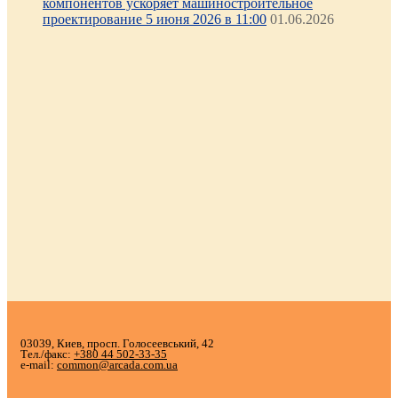
компонентов ускоряет машиностроительное
проектирование 5 июня 2026 в 11:00
01.06.2026
03039, Киев, просп. Голосеевський, 42
Тел./факс:
+380 44 502-33-35
e-mail:
common@arcada.com.ua