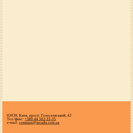
03039, Киев, просп. Голосеевський, 42
Тел./факс:
+380 44 502-33-35
e-mail:
common@arcada.com.ua