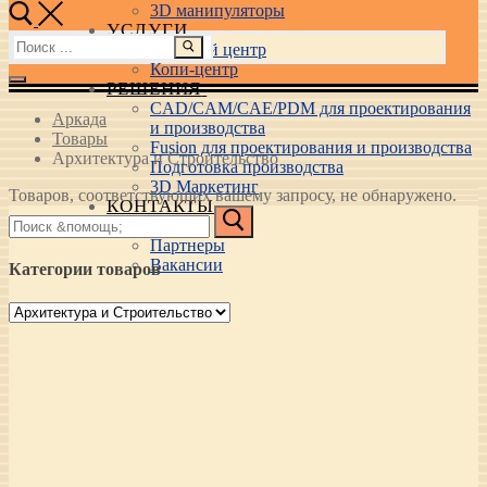
3D манипуляторы
УСЛУГИ
Найти:
Учебный центр
Копи-центр
РЕШЕНИЯ
CAD/CAM/CAE/PDM для проектирования
Аркада
и производства
Товары
Fusion для проектирования и производства
Архитектура и Строительство
Подготовка производства
3D Маркетинг
Товаров, соответствующих вашему запросу, не обнаружено.
КОНТАКТЫ
Найти:
О нас
Партнеры
Вакансии
Категории товаров