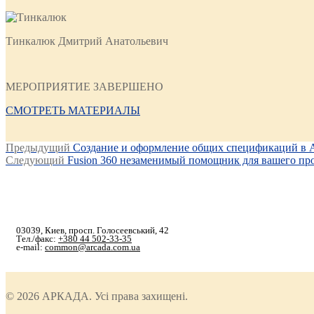
Тинкалюк Дмитрий Анатольевич
МЕРОПРИЯТИЕ ЗАВЕРШЕНО
СМОТРЕТЬ МАТЕРИАЛЫ
Навигация
Предыдущая
Предыдущий
Создание и оформление общих спецификаций в Au
Следующая
запись:
Следующий
Fusion 360 незаменимый помощник для вашего про
по
запись:
записям
03039, Киев, просп. Голосеевський, 42
Тел./факс:
+380 44 502-33-35
e-mail:
common@arcada.com.ua
© 2026 АРКАДА. Усі права захищені.