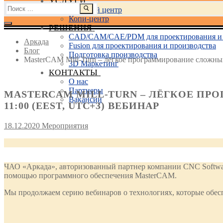
УСЛУГИ
Найти:
Учебный центр
Копи-центр
РЕШЕНИЯ
CAD/CAM/CAE/PDM для проектирования и 
Аркада
Fusion для проектирования и производства
Блог
Подготовка производства
MasterCAM Mill-Turn – лёгкое программирование сложных
3D Маркетинг
КОНТАКТЫ
О нас
Партнеры
MASTERCAM MILL-TURN – ЛЁГКОЕ ПР
Вакансии
11:00 (EEST, UTC+3) ВЕБИНАР
18.12.2020
Мероприятия
ЧАО «Аркада», авторизованный партнер компании CNC Softwar
помощью программного обеспечения MasterCAM.
Мы продолжаем серию вебинаров о технологиях, которые обе