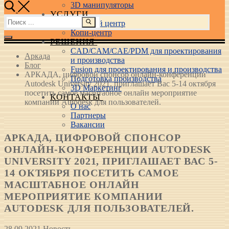
3D манипуляторы
УСЛУГИ
Найти:
Учебный центр
Копи-центр
РЕШЕНИЯ
CAD/CAM/CAE/PDM для проектирования
Аркада
и производства
Блог
Fusion для проектирования и производства
АРКАДА, цифровой спонсор онлайн-конференции
Подготовка производства
Autodesk University 2021, приглашает Вас 5-14 октября
3D Маркетинг
посетить самое масштабное онлайн мероприятие
КОНТАКТЫ
компании Autodesk для пользователей.
О нас
Партнеры
Вакансии
АРКАДА, ЦИФРОВОЙ СПОНСОР
ОНЛАЙН-КОНФЕРЕНЦИИ AUTODESK
UNIVERSITY 2021, ПРИГЛАШАЕТ ВАС 5-
14 ОКТЯБРЯ ПОСЕТИТЬ САМОЕ
МАСШТАБНОЕ ОНЛАЙН
МЕРОПРИЯТИЕ КОМПАНИИ
AUTODESK ДЛЯ ПОЛЬЗОВАТЕЛЕЙ.
28.09.2021
Новость