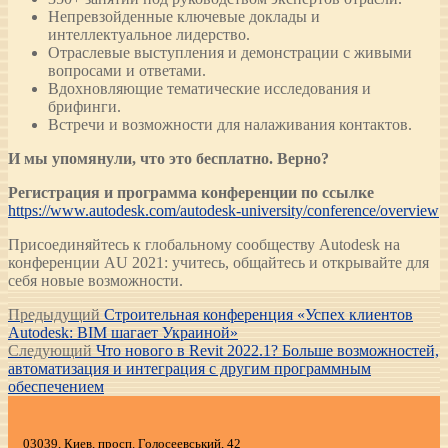
Непревзойденные ключевые доклады и
интеллектуальное лидерство.
Отраслевые выступления и демонстрации с живыми
вопросами и ответами.
Вдохновляющие тематические исследования и
брифинги.
Встречи и возможности для налаживания контактов.
И мы упомянули, что это бесплатно. Верно?
Регистрация и программа конференции по ссылке
https://www.autodesk.com/autodesk-university/conference/overview
Присоединяйтесь к глобальному сообществу Autodesk на
конференции AU 2021: учитесь, общайтесь и открывайте для
себя новые возможности.
Навигация
Предыдущая
Предыдущий
Строительная конференция «Успех клиентов
запись:
Autodesk: BIM шагает Украиной»
по
Следующая
Следующий
Что нового в Revit 2022.1? Больше возможностей,
записям
запись:
автоматизация и интеграция с другим программным
обеспечением
03039, Киев, просп. Голосеевський, 42