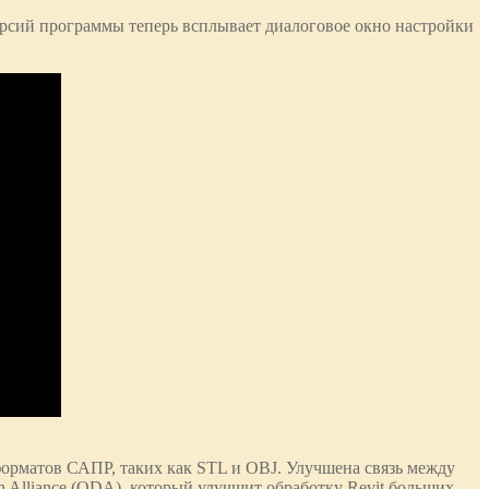
ерсий программы теперь всплывает диалоговое окно настройки
форматов САПР, таких как STL и OBJ. Улучшена связь между
n Alliance (ODA), который улучшит обработку Revit больших