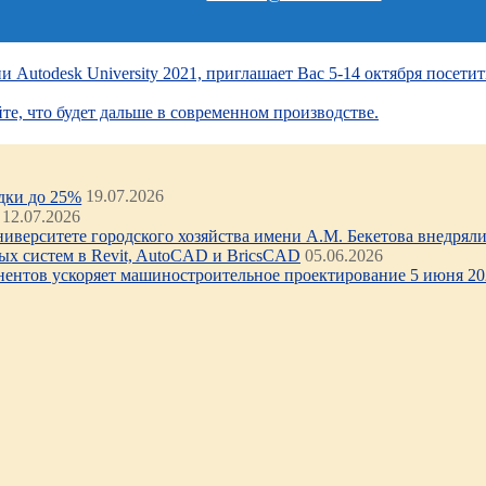
utodesk University 2021, приглашает Вас 5-14 октября посети
, что будет дальше в современном производстве.
идки до 25%
19.07.2026
12.07.2026
иверситете городского хозяйства имени А.М. Бекетова внедряли 
х систем в Revit, AutoCAD и BricsCAD
05.06.2026
нентов ускоряет машиностроительное проектирование 5 июня 202