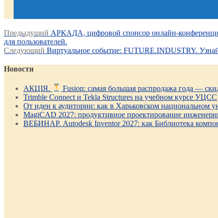
Навигация
Предыдущая
Предыдущий
АРКАДА, цифровой спонсор онлайн-конференции A
запись:
для пользователей.
по
Следующая
Следующий
Виртуальное событие: FUTURE.INDUSTRY. Узнайте
записям
запись:
Новости
АКЦІЯ.
Fusion: самая большая распродажа года — ск
Trimble Connect и Tekla Structures на учебном курсе УЦСС
От идеи к аудитории: как в Харьковском национальном ун
MagiCAD 2027: продуктивное проектирование инженерны
ВЕБИНАР. Autodesk Inventor 2027: как Библиотека компо