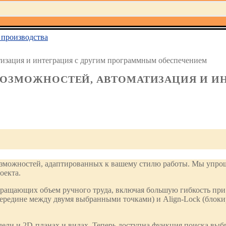
производства
атизация и интеграция с другим программным обеспечением
ШЕ ВОЗМОЖНОСТЕЙ, АВТОМАТИЗАЦИЯ И 
 возможностей, адаптированных к вашему стилю работы. Мы уп
оекта.
кращающих объем ручного труда, включая большую гибкость при
 середине между двумя выбранными точками) и Align-Lock (блок
ели и 2D-планах и видах. Теперь доступна функция поиска выбр