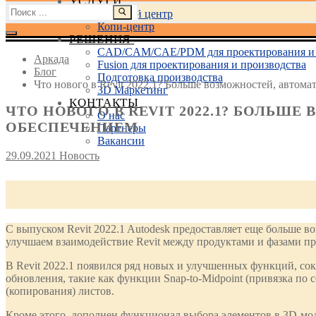
УСЛУГИ
Найти:
Учебный центр
Копи-центр
РЕШЕНИЯ
CAD/CAM/CAE/PDM для проектирования и 
Аркада
Fusion для проектирования и производства
Блог
Подготовка производства
Что нового в Revit 2022.1? Больше возможностей, автом
3D Маркетинг
КОНТАКТЫ
ЧТО НОВОГО В REVIT 2022.1? БОЛЬ
О нас
ОБЕСПЕЧЕНИЕМ
Партнеры
Вакансии
29.09.2021
Новость
С выпуском Revit 2022.1 Autodesk предоставляет еще больше
улучшаем взаимодействие Revit между продуктами и фазами пр
В Revit 2022.1 появился ряд новых и улучшенных функций, со
обновления, такие как функции Snap-to-Midpoint (привязка по
(копирования) листов.
Кроме этого, дополнен функционал выбора элементов в 3D-мод