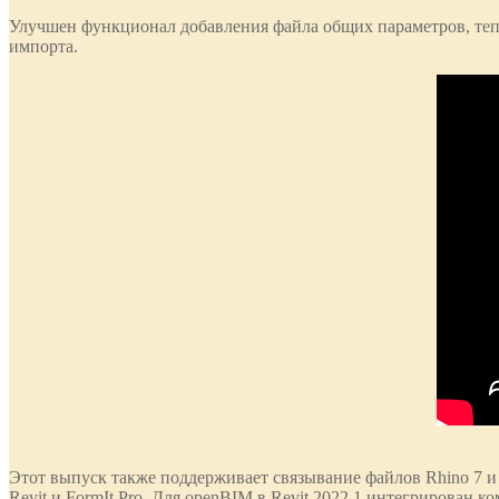
Улучшен функционал добавления файла общих параметров, теп
импорта.
Этот выпуск также поддерживает связывание файлов Rhino 7 и
Revit и FormIt Pro. Для openBIM в Revit 2022.1 интегрирован 