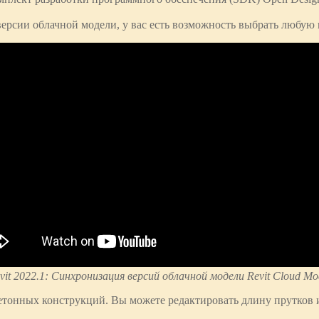
ерсии облачной модели, у вас есть возможность выбрать любую
vit 2022.1: Синхронизация версий облачной модели Revit Cloud Mo
етонных конструкций. Вы можете редактировать длину прутков 