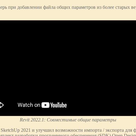
ерь при добавлении файла общих параметров из более старых в
Revit 2022.1: Совместимые общие параметры
 SketchUp 2021 и улучшил возможности импорта / экспорта для 
комплект разработки программного обеспечения (SDK) Open Desig