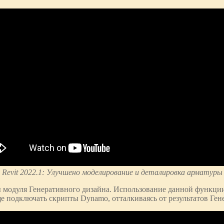
Revit 2022.1: Улучшено моделирование и деталировка арматуры
 модуля Генеративного дизайна. Использование данной функции 
ще подключать скрипты Dynamo, отталкиваясь от результатов Ген