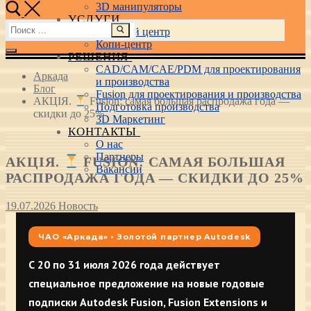
3D манипуляторы
УСЛУГИ
Найти:
Учебный центр
Копи-центр
РЕШЕНИЯ
CAD/CAM/CAE/PDM для проектирования
Аркада
и производства
Блог
Fusion для проектирования и производства
АКЦІЯ.
Fusion: самая большая распродажа года —
Подготовка производства
скидки до 25%
3D Маркетинг
КОНТАКТЫ
О нас
Партнеры
АКЦІЯ.
FUSION: САМАЯ БОЛЬШАЯ
Вакансии
РАСПРОДАЖА ГОДА — СКИДКИ ДО 25%
19.07.2026
Новость
ЧАО «Аркада» • Золотой партнер Autodesk
С 20 по 31 июля 2026 года действует
специальное предложение на новые годовые
подписки Autodesk Fusion, Fusion Extensions и