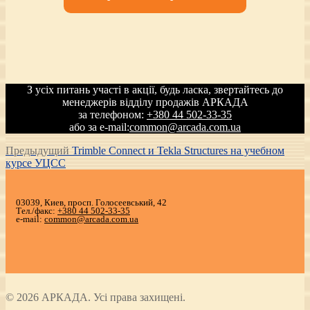
З усіх питань участі в акції, будь ласка, звертайтесь до
менеджерів відділу продажів АРКАДА
за телефоном:
+380 44 502-33-35
або за e-mail:
common@arcada.com.ua
Навигация
Предыдущая
Предыдущий
Trimble Connect и Tekla Structures на учебном
запись:
курсе УЦСС
по
записям
03039, Киев, просп. Голосеевський, 42
Тел./факс:
+380 44 502-33-35
e-mail:
common@arcada.com.ua
© 2026 АРКАДА. Усі права захищені.