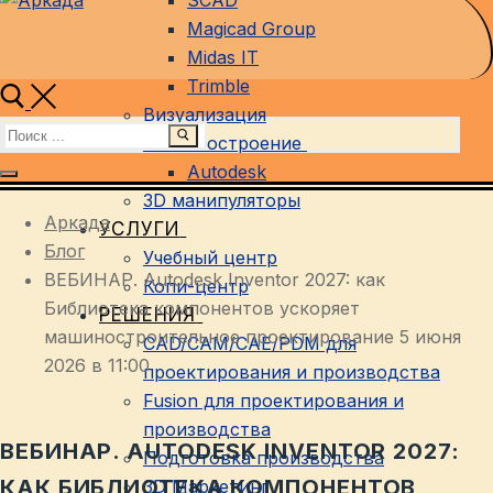
SCAD
Magicad Group
Midas IT
Trimble
Визуализация
Найти:
Машиностроение
Autodesk
3D манипуляторы
Аркада
УСЛУГИ
Блог
Учебный центр
ВЕБИНАР. Autodesk Inventor 2027: как
Копи-центр
Библиотека компонентов ускоряет
РЕШЕНИЯ
машиностроительное проектирование 5 июня
CAD/CAM/CAE/PDM для
2026 в 11:00
проектирования и производства
Fusion для проектирования и
производства
ВЕБИНАР. AUTODESK INVENTOR 2027:
Подготовка производства
КАК БИБЛИОТЕКА КОМПОНЕНТОВ
3D Маркетинг