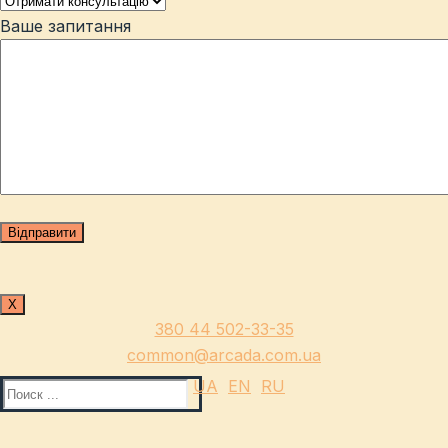
Ваше запитання
Х
380 44 502-33-35
common@arcada.com.ua
UA
EN
RU
Найти: