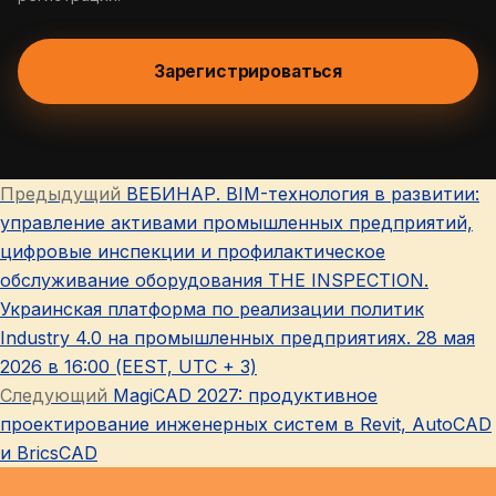
Зарегистрироваться
Предыдущая
Предыдущий
ВЕБИНАР. BIM-технология в развитии:
Навигация
запись:
управление активами промышленных предприятий,
по
цифровые инспекции и профилактическое
обслуживание оборудования THE INSPECTION.
записям
Украинская платформа по реализации политик
Industry 4.0 на промышленных предприятиях. 28 мая
2026 в 16:00 (EEST, UTC + 3)
Следующая
Следующий
MagiCAD 2027: продуктивное
запись:
проектирование инженерных систем в Revit, AutoCAD
и BricsCAD