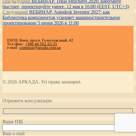
Навигация
Предыдущая
Предыдущий
ВЕБИНАР. Tekla Structures 2026: работайте
запись:
быстрее, проектируйте умнее. 12 мая в 16:00 (EEST, UTC+3)
по
Следующая
Следующий
ВЕБИНАР. Autodesk Inventor 2027: как
записям
запись:
Библиотека компонентов ускоряет машиностроительное
проектирование 5 июня 2026 в 11:00
03039, Киев, просп. Голосеевський, 42
Тел./факс:
+380 44 502-33-35
e-mail:
common@arcada.com.ua
© 2026 АРКАДА. Усі права захищені.
Отримати консультацію
Ваше ПІБ
Ваш e-mail