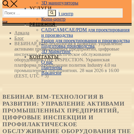
3D манипуляторы
УСЛУГИ
Найти:
Учебный центр
Копи-центр
РЕШЕНИЯ
CAD/CAM/CAE/PDM для проектирования
Аркада
и производства
Блог
Fusion для проектирования и производства
ВЕБИНАР. BIM-технология в развитии: управление
Подготовка производства
активами промышленных предприятий, цифровые
3D Маркетинг
инспекции и профилактическое обслуживание
КОНТАКТЫ
оборудования THE INSPECTION. Украинская
О нас
платформа по реализации политик Industry 4.0 на
Партнеры
промышленных предприятиях. 28 мая 2026 в 16:00
Вакансии
(EEST, UTC + 3)
ВЕБИНАР. BIM-ТЕХНОЛОГИЯ В
РАЗВИТИИ: УПРАВЛЕНИЕ АКТИВАМИ
ПРОМЫШЛЕННЫХ ПРЕДПРИЯТИЙ,
ЦИФРОВЫЕ ИНСПЕКЦИИ И
ПРОФИЛАКТИЧЕСКОЕ
ОБСЛУЖИВАНИЕ ОБОРУДОВАНИЯ THE