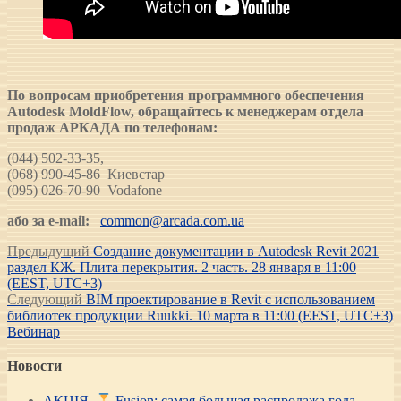
По вопросам приобретения программного обеспечения
Autodesk MoldFlow, обращайтесь к менеджерам отдела
продаж АРКАДА по телефонам:
(044) 502-33-35,
(068) 990-45-86 Киевстар
(095) 026-70-90 Vodafone
або за e-mail:
common@arcada.com.ua
Навигация
Предыдущая
Предыдущий
Создание документации в Autodesk Revit 2021
запись:
раздел КЖ. Плита перекрытия. 2 часть. 28 января в 11:00
по
(EEST, UTC+3)
записям
Следующая
Следующий
BIM проектирование в Revit с использованием
запись:
библиотек продукции Ruukki. 10 марта в 11:00 (EEST, UTC+3)
Вебинар
Новости
АКЦІЯ.
Fusion: самая большая распродажа года —