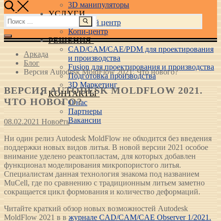
3D манипуляторы
УСЛУГИ
Найти:
Учебный центр
Копи-центр
РЕШЕНИЯ
CAD/CAM/CAE/PDM для проектирования
Аркада
и производства
Блог
Fusion для проектирования и производства
Версия Autodesk MoldFlow 2021. Что нового?
Подготовка производства
3D Маркетинг
ВЕРСИЯ AUTODESK MOLDFLOW 2021.
КОНТАКТЫ
ЧТО НОВОГО?
О нас
Партнеры
Вакансии
08.02.2021
Новость
Ни один релиз Autodesk MoldFlow не обходится без введения
поддержки новых видов литья. В новой версии 2021 особое
внимание уделено реактопластам, для которых добавлен
функционал моделирования микропористого литья.
Специалистам данная технология знакома под названием
MuCell, где по сравнению с традиционным литьем заметно
сокращается цикл формования и количество деформаций.
Читайте краткий обзор новых возможностей Autodesk
MoldFlow 2021 в в
журнале CAD/CAM/CAE Observer 1/2021.