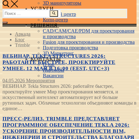
3D манипуляторы
УСЛУГИ
Найти:
Учебный центр
Копи-центр
РЕШЕНИЯ
CAD/CAM/CAE/PDM для проектирования
Аркада
и производства
Блог
Fusion для проектирования и производства
Trimble
Подготовка производства
3D Маркетинг
ВЕБИНАР. TEKLA STRUCTURES 2026:
КОНТАКТЫ
РАБОТАЙТЕ БЫСТРЕЕ, ПРОЕКТИРУЙТЕ
О нас
УМНЕЕ. 12 МАЯ В 16:00 (EEST, UTC+3)
Партнеры
Вакансии
04.05.2026
Мероприятия
ВЕБИНАР. Tekla Structures 2026: работайте быстрее,
проектируйте умнее Мир проектирования меняется, и
искусственный интеллект автоматизирует всё больше
рутинных задач. Облачные технологии объединяют команды в
единое…
ПРЕСС-РЕЛИЗ. TRIMBLE ПРЕДСТАВЛЯЕТ
ПРОГРАММНОЕ ОБЕСПЕЧЕНИЕ TEKLA 2026:
УСКОРЕНИЕ ПРОИЗВОДИТЕЛЬНОСТИ BIM,
ИНЖЕНЕРИИ И СТРОИТЕЛЬСТВА БЛАГОДАРЯ