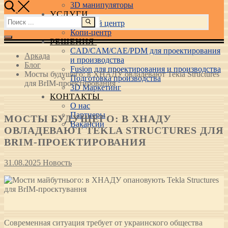
3D манипуляторы
УСЛУГИ
Найти:
Учебный центр
Копи-центр
РЕШЕНИЯ
CAD/CAM/CAE/PDM для проектирования
Аркада
и производства
Блог
Fusion для проектирования и производства
Мосты будущего: в ХНАДУ овладевают Tekla Structures
Подготовка производства
для BrIM-проектирования
3D Маркетинг
КОНТАКТЫ
О нас
Партнеры
МОСТЫ БУДУЩЕГО: В ХНАДУ
Вакансии
ОВЛАДЕВАЮТ TEKLA STRUCTURES ДЛЯ
BRIM-ПРОЕКТИРОВАНИЯ
31.08.2025
Новость
Современная ситуация требует от украинского общества