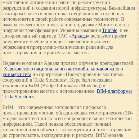
масштабной организации работ по реконструкции
разрушенной и создания новой инфраструктуры. Важнейшим
фактором является подготовка специалистов, способных
использовать в своей работе современные технологии. В
рамках совместного проекта при поддержке Министерства
цифровой трансформации Украины компания
Trimble
и ее
авторизованный партнер ЧАО «
Аркада»
релизуют проект
внедрения в учебный процесс заведений высшего
образования программно-технических решений для
проектирования и строительства мостов.
Недавно компания Аркада провела обучение преподавателей
Харьковского национального автомобильно-дорожного
университета
по программе «Проектирование мостовых
сооружений в Tekla Structures». Курс был посвящен
технологии BrIM (Bridge Information Modeling) и
проектированию мостов с использованием
BIM-платформы
Tekla Structures
.
BrIM – это современная методология цифрового
проектирования мостов, объединяющая геометрическую 3D-
модель конструкции со всей сопроводительной технической
информацией. Такой подход обеспечивает полный
жизненный цикл объекта – от концепции и проектирования
до строительства, эксплуатации и ремонта. BrIM-модель