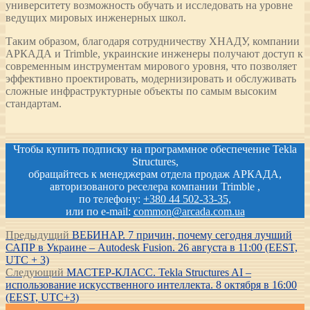
университету возможность обучать и исследовать на уровне
ведущих мировых инженерных школ.
Таким образом, благодаря сотрудничеству ХНАДУ, компании
АРКАДА и Trimble, украинские инженеры получают доступ к
современным инструментам мирового уровня, что позволяет
эффективно проектировать, модернизировать и обслуживать
сложные инфраструктурные объекты по самым высоким
стандартам.
Чтобы купить подписку на программное обеспечение Tekla
Structures,
обращайтесь к менеджерам отдела продаж АРКАДА,
авторизованого реселера компании Trimble ,
по телефону:
+380 44 502-33-35,
или по e-mail:
common@arcada.com.ua
Навигация
Предыдущая
Предыдущий
ВЕБИНАР. 7 причин, почему сегодня лучший
запись:
САПР в Украине – Autodesk Fusion. 26 августа в 11:00 (EEST,
по
UTC + 3)
записям
Следующая
Следующий
МАСТЕР-КЛАСС. Tekla Structures AI –
запись:
использование искусственного интеллекта. 8 октября в 16:00
(EEST, UTC+3)