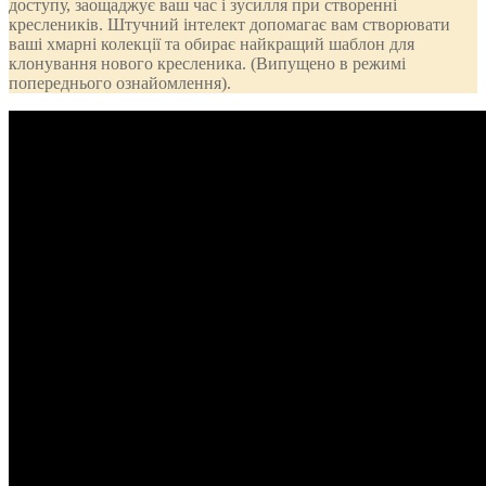
доступу, заощаджує ваш час і зусилля при створенні
креслеників. Штучний інтелект допомагає вам створювати
ваші хмарні колекції та обирає найкращий шаблон для
клонування нового кресленика. (Випущено в режимі
попереднього ознайомлення).