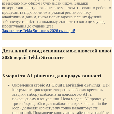
взаємодію між офісом і будмайданчиком. Завдяки
використанню штучного інтелекту, автоматизованим робочим
процесам та підключеним в режимі реального часу
аналітичним даним, низка нових вдосконалених функцій
забезпечує точність на кожному етапі життєвого циклу від
проєктування до будівництва.
Завантажте Tekla Structures 2026 сьогодні!
Детальний огляд основних можливостей нової
2026 версії Tekla Structures
Хмарні та AI-рішення для продуктивності
Оновлений сервіс AI Cloud Fabrication drawings:
Цей
інструмент прискорює створення робочих креслень
завдяки вибору шаблонів за допомогою AI та
покращеному клонуванню. Нова модель AI пропонує
три найкращі збіги для шаблонів, а крок «human-in-the-
loop» дозволяє користувачу тонко налаштовувати
пропозиції. Покращене клонування забезпечує надійне