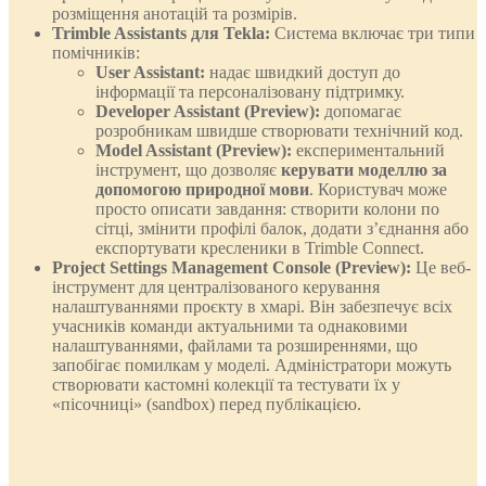
розміщення анотацій та розмірів.
Trimble Assistants для Tekla:
Система включає три типи
помічників:
User Assistant:
надає швидкий доступ до
інформації та персоналізовану підтримку.
Developer Assistant (Preview):
допомагає
розробникам швидше створювати технічний код.
Model Assistant (Preview):
експериментальний
інструмент, що дозволяє
керувати моделлю за
допомогою природної мови
. Користувач може
просто описати завдання: створити колони по
сітці, змінити профілі балок, додати з’єднання або
експортувати кресленики в Trimble Connect.
Project Settings Management Console (Preview):
Це веб-
інструмент для централізованого керування
налаштуваннями проєкту в хмарі. Він забезпечує всіх
учасників команди актуальними та однаковими
налаштуваннями, файлами та розширеннями, що
запобігає помилкам у моделі. Адміністратори можуть
створювати кастомні колекції та тестувати їх у
«пісочниці» (sandbox) перед публікацією.