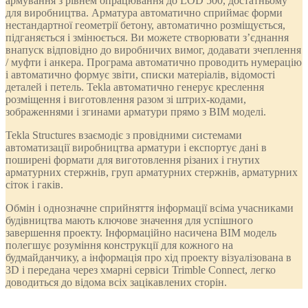
армування з рівнем опрацювання до LOD 500, достатньому
для виробництва. Арматура автоматично сприймає форми
нестандартної геометрії бетону, автоматично розміщується,
підганяється і змінюється. Ви можете створювати з’єднання
внапуск відповідно до виробничих вимог, додавати зчеплення
/ муфти і анкера. Програма автоматично проводить нумерацію
і автоматично формує звіти, списки матеріалів, відомості
деталей і петель. Tekla автоматично генерує креслення
розміщення і виготовлення разом зі штрих-кодами,
зображеннями і згинами арматури прямо з BIM моделі.
Tekla Structures взаємодіє з провідними системами
автоматизації виробництва арматури і експортує дані в
поширені формати для виготовлення різаних і гнутих
арматурних стержнів, груп арматурних стержнів, арматурних
сіток і гаків.
Обмін і однозначне сприйняття інформації всіма учасниками
будівництва мають ключове значення для успішного
завершення проекту. Інформаційно насичена BIM модель
полегшує розуміння конструкції для кожного на
будмайданчику, а інформація про хід проекту візуалізована в
3D і передана через хмарні сервіси Trimble Connect, легко
доводиться до відома всіх зацікавлених сторін.