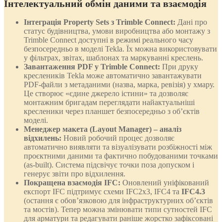
Інтелектуальний обмін даними та взаємодія
Інтеграція Property Sets з Trimble Connect:
Дані про
статус будівництва, умови виробництва або монтажу з
Trimble Connect доступні в режимі реального часу
безпосередньо в моделі Tekla. Їх можна використовувати
у фільтрах, звітах, шаблонах та маркуванні креслень.
Завантаження PDF у Trimble Connect:
При друку
креслеників Tekla може автоматично завантажувати
PDF-файли з метаданими (назва, марка, ревізія) у хмару.
Це створює «єдине джерело істини» та дозволяє
монтажним бригадам переглядати найактуальніші
кресленики через планшет безпосередньо з об’єктів
моделі.
Менеджер макета (Layout Manager) – аналіз
відхилень:
Новий робочий процес дозволяє
автоматично виявляти та візуалізувати розбіжності між
проєктними даними та фактично побудованими точками
(as-built). Система підсвічує точки поза допуском і
генерує звіти про відхилення.
Покращена взаємодія IFC:
Оновлений уніфікований
експорт IFC підтримує схеми IFC2x3, IFC4 та
IFC4.3
(остання є обов’язковою для інфраструктурних об’єктів
та мостів). Тепер можна змінювати типи сутностей IFC
для арматури та редагувати раніше жорстко зафіксовані