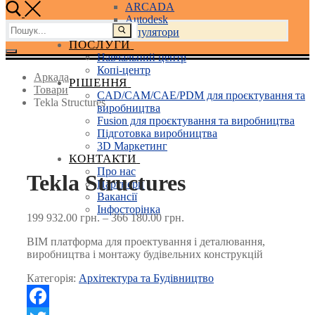
ARCADA
Autodesk
Пошук:
3D маніпулятори
ПОСЛУГИ
Навчальний центр
Копі-центр
Аркада
РІШЕННЯ
Товари
CAD/CAM/CAE/PDM для проєктування та
Tekla Structures
виробництва
Fusion для проєктування та виробництва
Підготовка виробництва
3D Маркетинг
КОНТАКТИ
Про нас
Tekla Structures
Партнери
Вакансії
Інфосторінка
Price
199 932.00
грн.
–
366 180.00
грн.
range:
BIM платформа для проектування і деталювання,
199 932.00 грн.
виробництва і монтажу будівельних конструкцій
through
366 180.00 грн.
Категорія:
Архітектура та Будівництво