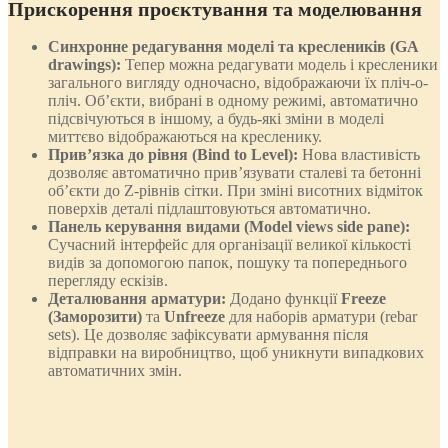
Прискорення проєктування та моделювання
Синхронне редагування моделі та креслеників (GA
drawings):
Тепер можна редагувати модель і кресленики
загального вигляду одночасно, відображаючи їх пліч-о-
пліч. Об’єкти, вибрані в одному режимі, автоматично
підсвічуються в іншому, а будь-які зміни в моделі
миттєво відображаються на кресленику.
Прив’язка до рівня (Bind to Level):
Нова властивість
дозволяє автоматично прив’язувати сталеві та бетонні
об’єкти до Z-рівнів сітки. При зміні висотних відміток
поверхів деталі підлаштовуються автоматично.
Панель керування видами (Model views side pane):
Сучасний інтерфейс для організації великої кількості
видів за допомогою папок, пошуку та попереднього
перегляду ескізів.
Деталювання арматури:
Додано функції
Freeze
(Заморозити)
та
Unfreeze
для наборів арматури (rebar
sets). Це дозволяє зафіксувати армування після
відправки на виробництво, щоб уникнути випадкових
автоматичних змін.