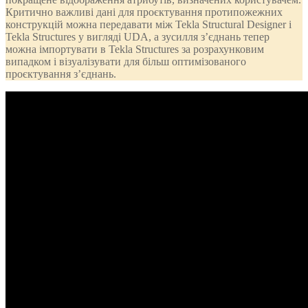
Критично важливі дані для проєктування протипожежних
конструкцій можна передавати між Tekla Structural Designer і
Tekla Structures у вигляді UDA, а зусилля з’єднань тепер
можна імпортувати в Tekla Structures за розрахунковим
випадком і візуалізувати для більш оптимізованого
проєктування з’єднань.