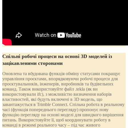
Спільні робочі процеси на основі
3
D
моделей із
зацікавленими сторонами
Оновлена та вбудована функція обміну статусами покращує
управління проєктами, впорядковуючи робочі процеси для
проєктувальників, інженерів, виробників та будівельних
команд. Також використовуйте файл .tekla (як ви
використовували ifc), з можливістю визначення наборів
властивостей, які будуть включені в 3D модель, що
завантажується в Trimble Connect. Спільна робота в реальному
часі (функція попереднього перегляду) пропонує нову
функцію перегляду на основі моделі для швидкого вирішення
питань. Використовуйте її, щоб координувати роботу в
команді в режимі реального часу – під час живого