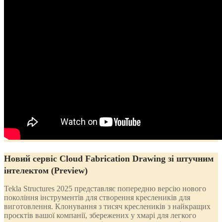
Новий сервіс Cloud Fabrication Drawing зі штучним
інтелектом
(Preview)
Tekla Structures 2025 представляє попередню версію нового
покоління інструментів для створення креслеників для
виготовлення. Клонування з тисяч креслеників з найкращих
проєктів вашої компанії, збережених у хмарі для легкого