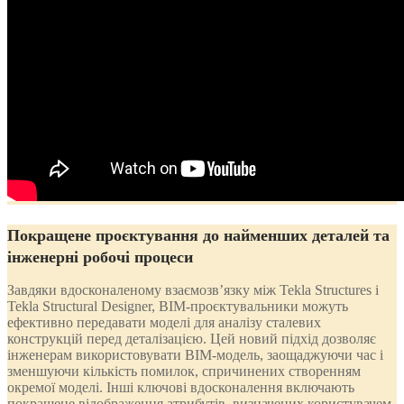
Покращене проєктування до найменших деталей та
інженерні робочі процеси
Завдяки вдосконаленому взаємозв’язку між Tekla Structures і
Tekla Structural Designer, BIM-проєктувальники можуть
ефективно передавати моделі для аналізу сталевих
конструкцій перед деталізацією. Цей новий підхід дозволяє
інженерам використовувати BIM-модель, заощаджуючи час і
зменшуючи кількість помилок, спричинених створенням
окремої моделі. Інші ключові вдосконалення включають
покращене відображення атрибутів, визначених користувачем.