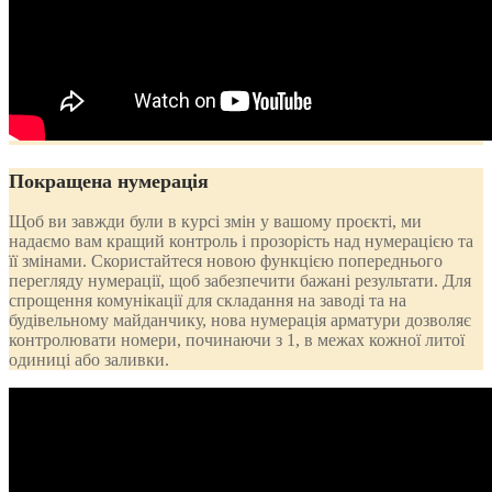
Покращена нумерація
Щоб ви завжди були в курсі змін у вашому проєкті, ми
надаємо вам кращий контроль і прозорість над нумерацією та
її змінами. Скористайтеся новою функцією попереднього
перегляду нумерації, щоб забезпечити бажані результати. Для
спрощення комунікації для складання на заводі та на
будівельному майданчику, нова нумерація арматури дозволяє
контролювати номери, починаючи з 1, в межах кожної литої
одиниці або заливки.