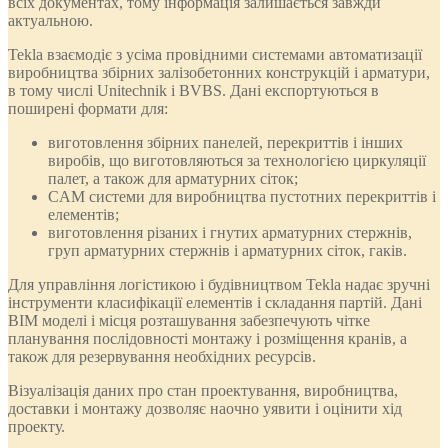
всіх документах, тому інформація залишається завжди
актуальною.
Tekla взаємодіє з усіма провідними системами автоматизації
виробництва збірних залізобетонних конструкцій і арматури,
в тому числі Unitechnik і BVBS. Дані експортуються в
поширені формати для:
виготовлення збірних панелей, перекриттів і інших
виробів, що виготовляються за технологією циркуляції
палет, а також для арматурних сіток;
CAM системи для виробництва пустотних перекриттів і
елементів;
виготовлення різаних і гнутих арматурних стержнів,
груп арматурних стержнів і арматурних сіток, гаків.
Для управління логістикою і будівництвом Tekla надає зручні
інструменти класифікації елементів і складання партій. Дані
BIM моделі і місця розташування забезпечують чітке
планування послідовності монтажу і розміщення кранів, а
також для резервування необхідних ресурсів.
Візуалізація даних про стан проектування, виробництва,
доставки і монтажу дозволяє наочно уявити і оцінити хід
проекту.