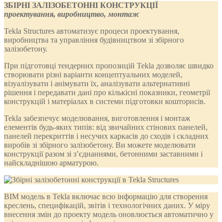
ЗБІРНІ ЗАЛІЗОБЕТОННІ КОНСТРУКЦІЇ
проектування, виробництво, монтаж
Tekla Structures автоматизує процеси проектування,
виробництва та управління будівництвом зі збірного
залізобетону.
При підготовці тендерних пропозицій Tekla дозволяє швидко
створювати різні варіанти концептуальних моделей,
візуалізувати і анімувати їх, аналізувати альтернативні
рішення і передавати дані про кількісні показники, геометрії
конструкцій і матеріалах в системи підготовки кошторисів.
Tekla забезпечує моделювання, виготовлення і монтаж
елементів будь-яких типів: від звичайних стінових панелей,
панелей перекриттів і несучих каркасів до сходів і складних
виробів зі збірного залізобетону. Ви можете моделювати
конструкції разом зі з’єднаннями, бетонними заставними і
найскладнішою арматурою.
BIM модель в Tekla включає всю інформацію для створення
креслень, специфікацій, звітів і технологічних даних. У міру
внесення змін до проекту модель оновлюється автоматично у