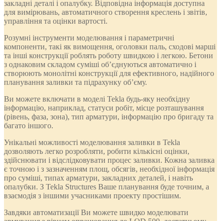
закладні деталі і опалубку. Відповідна інформація доступна
для вимірювань, автоматичного створення креслень і звітів,
управління та оцінки вартості.
Розумні інструменти моделювання і параметричні
компоненти, такі як вимощення, оголовки паль, сходові марші
та інші конструкції роблять роботу швидкою і легкою. Бетони
з однаковим складом суміші об’єднуються автоматично і
створюють монолітні конструкції для ефективного, надійного
планування заливки та підрахунку об’єму.
Ви можете включати в моделі Tekla будь-яку необхідну
інформацію, наприклад, статуси робіт, місце розташування
(рівень, фаза, зона), тип арматури, інформацію про бригаду та
багато іншого.
Унікальні можливості моделювання заливки в Tekla
дозволяють легко розробляти, робити кількісні оцінки,
здійснювати і відслідковувати процес заливки. Кожна заливка
є точною і з зазначенням площ, обсягів, необхідної інформація
про суміші, типах арматури, закладних деталей, і навіть
опалубки. З Tekla Structures Ваше планування буде точним, а
взаємодія з іншими учасниками проекту простішим.
Завдяки автоматизації Ви можете швидко моделювати