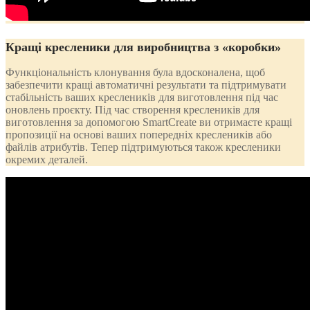
Кращі кресленики для виробництва з «коробки»
Функціональність клонування була вдосконалена, щоб
забезпечити кращі автоматичні результати та підтримувати
стабільність ваших креслеників для виготовлення під час
оновлень проєкту. Під час створення креслеників для
виготовлення за допомогою SmartCreate ви отримаєте кращі
пропозиції на основі ваших попередніх креслеників або
файлів атрибутів. Тепер підтримуються також кресленики
окремих деталей.