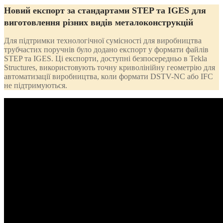
Новий експорт за стандартами STEP та IGES для
виготовлення різних видів металоконструкцій
Для підтримки технологічної сумісності для виробництва
трубчастих поручнів було додано експорт у формати файлів
STEP та IGES. Ці експорти, доступні безпосередньо в Tekla
Structures, використовують точну криволінійну геометрію для
автоматизації виробництва, коли формати DSTV-NC або IFC
не підтримуються.