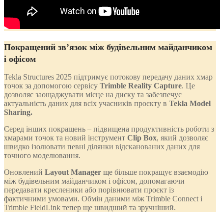
Покращений зв’язок між будівельним майданчиком
і офісом
Tekla Structures 2025 підтримує потокову передачу даних хмар
точок за допомогою сервісу
Trimble Reality Capture
. Це
дозволяє заощаджувати місце на диску та забезпечує
актуальність даних для всіх учасників проєкту в
Tekla Model
Sharing.
Серед інших покращень – підвищена продуктивність роботи з
хмарами точок та новий інструмент
Clip Box
, який дозволяє
швидко ізолювати певні ділянки відсканованих даних для
точного моделювання.
Оновлений
Layout Manager
ще більше покращує взаємодію
між будівельним майданчиком і офісом, допомагаючи
передавати кресленики або порівнювати проєкт із
фактичними умовами. Обмін даними між Trimble Connect і
Trimble FieldLink тепер ще швидший та зручніший.