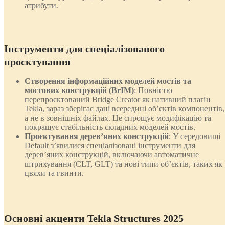
атрибути.
Інструменти для спеціалізованого
проєктування
Створення інформаційних моделей мостів та
мостових конструкцій (BrIM)
: Повністю
перепроєктований Bridge Creator як нативний плагін
Tekla, зараз зберігає дані всередині об’єктів компонентів,
а не в зовнішніх файлах. Це спрощує модифікацію та
покращує стабільність складних моделей мостів.
Проєктування дерев’яних конструкцій
: У середовищі
Default з’явилися спеціалізовані інструменти для
дерев’яних конструкцій, включаючи автоматичне
штрихування (CLT, GLT) та нові типи об’єктів, таких як
цвяхи та гвинти.
Основні акценти Tekla Structures 2025