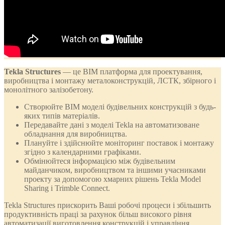
Tekla Structures
— це BIM платформа для проектування,
виробництва і монтажу металоконструкцій, ЛСТК, збірного і
монолітного залізобетону.
Створюйте BIM моделі будівельних конструкцій з будь-
яких типів матеріалів.
Передавайте дані з моделі Tekla на автоматизоване
обладнання для виробництва.
Плануйте і здійснюйте моніторинг поставок і монтажу
згідно з календарними графіками.
Обмінюйтеся інформацією між будівельним
майданчиком, виробництвом та іншими учасниками
проекту за допомогою хмарних рішень Tekla Model
Sharing і Trimble Connect.
Tekla Structures прискорить Ваші робочі процеси і збільшить
продуктивність праці за рахунок більш високого рівня
автоматизації виготовлення конструкцій і управління