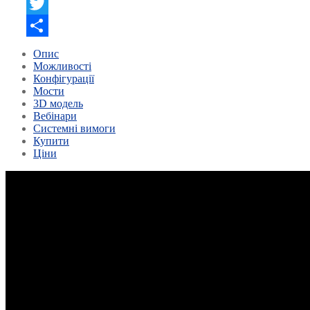
Facebook
Twitter
Поділитися
Опис
Можливості
Конфігурації
Мости
3D модель
Вебінари
Системні вимоги
Купити
Ціни