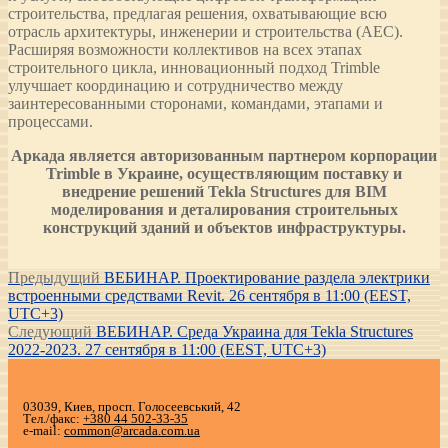
строительства, предлагая решения, охватывающие всю
отрасль архитектуры, инженерии и строительства (AEC).
Расширяя возможности коллективов на всех этапах
строительного цикла, инновационный подход Trimble
улучшает координацию и сотрудничество между
заинтересованными сторонами, командами, этапами и
процессами.
Аркада является авторизованным партнером корпорации
Trimble в Украине, осуществляющим поставку и
внедрение решений Tekla Structures для BIM
моделирования и деталирования строительных
конструкций зданий и объектов инфраструктуры.
Навигация
Предыдущая
Предыдущий
ВЕБИНАР. Проектирование раздела электрики
запись:
встроенными средствами Revit. 26 сентября в 11:00 (EEST,
по
UTC+3)
записям
Следующая
Следующий
ВЕБИНАР. Среда Украина для Tekla Structures
запись:
2022-2023. 27 сентября в 11:00 (EEST, UTC+3)
03039, Киев, просп. Голосеевський, 42
Тел./факс:
+380 44 502-33-35
e-mail:
common@arcada.com.ua