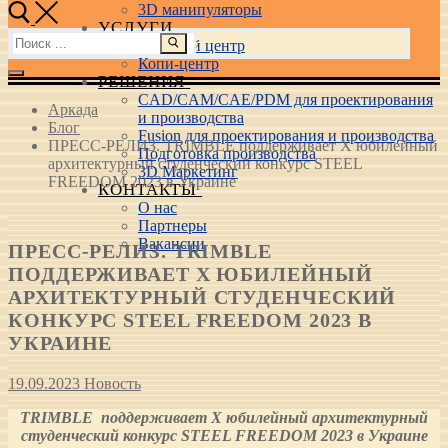
3D манипуляторы
УСЛУГИ
Найти:
Учебный центр
Копи-центр
РЕШЕНИЯ
CAD/CAM/CAE/PDM для проектирования
Аркада
и производства
Блог
Fusion для проектирования и производства
ПРЕСС-РЕЛИЗ. TRIMBLE поддерживает Х юбилейный
Подготовка производства
архитектурный студенческий конкурс STEEL
3D Маркетинг
FREEDOM 2023 в Украине
КОНТАКТЫ
О нас
Партнеры
Вакансии
ПРЕСС-РЕЛИЗ. TRIMBLE
ПОДДЕРЖИВАЕТ Х ЮБИЛЕЙНЫЙ
АРХИТЕКТУРНЫЙ СТУДЕНЧЕСКИЙ
КОНКУРС STEEL FREEDOM 2023 В
УКРАИНЕ
19.09.2023
Новость
TRIMBLE поддерживает Х юбилейный архитектурный
студенческий конкурс STEEL FREEDOM 2023 в Украине