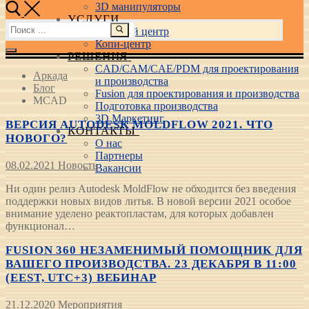
3D манипуляторы
УСЛУГИ
Найти:
Учебный центр
Копи-центр
РЕШЕНИЯ
CAD/CAM/CAE/PDM для проектирования
Аркада
и производства
Блог
Fusion для проектирования и производства
MCAD
Подготовка производства
3D Маркетинг
ВЕРСИЯ AUTODESK MOLDFLOW 2021. ЧТО
КОНТАКТЫ
НОВОГО?
О нас
Партнеры
08.02.2021
Новость
Вакансии
Ни один релиз Autodesk MoldFlow не обходится без введения
поддержки новых видов литья. В новой версии 2021 особое
внимание уделено реактопластам, для которых добавлен
функционал…
FUSION 360 НЕЗАМЕНИМЫЙ ПОМОЩНИК ДЛЯ
ВАШЕГО ПРОИЗВОДСТВА. 23 ДЕКАБРЯ В 11:00
(EEST, UTC+3) ВЕБИНАР
21.12.2020
Мероприятия