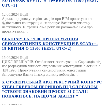
AUTODESK REVIT. 16 ТРАВНЯ ОБ 11:00 (EEST,
UTC+3)
12.05.2024
Події
Аркада продовжує серію заходів про BIM проектування
будівельних конструкцій і запрошує Вас взяти участь у
наступному. 16 травня 2024 року ми розкажемо Вам про
проєктування…
ВЕБІНАР: EN 1998. ПРОЕКТУВАННЯ
СЕЙСМОСТІЙКИХ КОНСТРУКЦІЙ В SCAD++.
18 КВІТНЯ О 13:00 (EEST, UTC+2)
15.04.2024
Події
ЦИКЛ ВЕБІНАРІВ. Особливості застосування Єврокодів під
час розрахунків міцності будівельних конструкцій. Частина 2.
EN 1998. Проектування сейсмостійких конструкцій
Запрошуємо Вас на ІІ захід з циклу вебінарів…
Х СТУДЕНТСЬКИЙ АРХІТЕКТУРНИЙ КОНКУРС
STEEL FREEDOM ПРОЙШОВ ПІД СЛОГАНОМ
“СТВОРИ ЗНАКОВИЙ ПРОЄКТ ЗІ СТАЛІ!
ПОКАЖИ ВСЕ, НА ЩО ТИ ЗДАТЕН!”