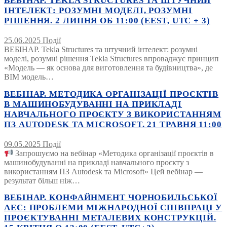
ВЕБІНАР. TEKLA STRUCTURES ТА ШТУЧНИЙ
ІНТЕЛЕКТ: РОЗУМНІ МОДЕЛІ, РОЗУМНІ
РІШЕННЯ. 2 ЛИПНЯ ОБ 11:00 (EEST, UTC + 3)
25.06.2025
Події
ВЕБІНАР. Tekla Structures та штучний інтелект: розумні
моделі, розумні рішення Tekla Structures впроваджує принцип
«Модель — як основа для виготовлення та будівництва», де
BIM модель…
ВЕБІНАР. МЕТОДИКА ОРГАНІЗАЦІЇ ПРОЄКТІВ
В МАШИНОБУДУВАННІ НА ПРИКЛАДІ
НАВЧАЛЬНОГО ПРОЄКТУ З ВИКОРИСТАННЯМ
ПЗ AUTODESK ТА MICROSOFT. 21 ТРАВНЯ 11:00
09.05.2025
Події
Запрошуємо на вебінар «Методика організації проєктів в
машинобудуванні на прикладі навчального проєкту з
використанням ПЗ Autodesk та Microsoft» Цей вебінар —
результат більш ніж…
ВЕБІНАР. КОНФАЙНМЕНТ ЧОРНОБИЛЬСЬКОЇ
АЕС: ПРОБЛЕМИ МІЖНАРОДНОЇ СПІВПРАЦІ У
ПРОЄКТУВАННІ МЕТАЛЕВИХ КОНСТРУКЦІЙ.