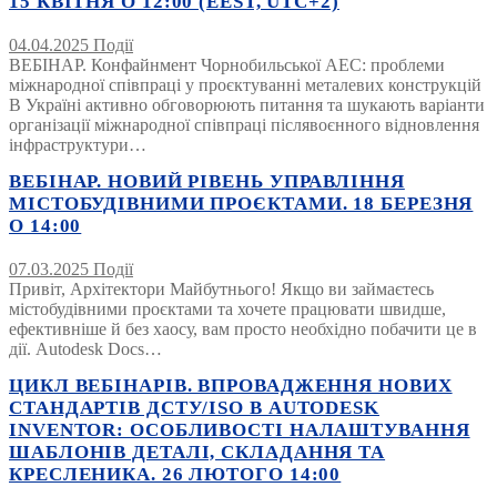
15 КВІТНЯ О 12:00 (EEST, UTC+2)
04.04.2025
Події
ВЕБІНАР. Конфайнмент Чорнобильської АЕС: проблеми
міжнародної співпраці у проєктуванні металевих конструкцій
В Україні активно обговорюють питання та шукають варіанти
організації міжнародної співпраці післявоєнного відновлення
інфраструктури…
ВЕБІНАР. НОВИЙ РІВЕНЬ УПРАВЛІННЯ
МІСТОБУДІВНИМИ ПРОЄКТАМИ. 18 БЕРЕЗНЯ
О 14:00
07.03.2025
Події
Привіт, Архітектори Майбутнього! Якщо ви займаєтесь
містобудівними проєктами та хочете працювати швидше,
ефективніше й без хаосу, вам просто необхідно побачити це в
дії. Autodesk Docs…
ЦИКЛ ВЕБІНАРІВ. ВПРОВАДЖЕННЯ НОВИХ
СТАНДАРТІВ ДСТУ/ISO В AUTODESK
INVENTOR: ОСОБЛИВОСТІ НАЛАШТУВАННЯ
ШАБЛОНІВ ДЕТАЛІ, СКЛАДАННЯ ТА
КРЕСЛЕНИКА. 26 ЛЮТОГО 14:00