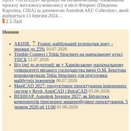
проєкту житлового комплексу в місті Флоренс (Південна
Кароліна, США) за допомогою Autodesk AEC Collection», який
відбудеться 13 березня 2024…
Posts
1
2
3
Далі
pagination
Новини
АКЦІЯ.
Fusion: найбільший розпродаж року –
знижки до 25%
19.07.2026
Trimble Connect і Tekla Structures на навчальному курсі
УЦСБ
12.07.2026
Від ідеї до аудиторії: як у Харківському національному
університеті міського господарства імені О.М. Бекетова
впроваджували Tekla Structures для підготовки
майбутніх інженерів
06.07.2026
MagiCAD 2027: продуктивне проєктування інженерних
систем у Revit, AutoCAD і BricsCAD
05.06.2026
ВЕБІНАР. Autodesk Inventor 2027: як Бібліотека
компонентів прискорює машинобудівне проєктування. 5
червня 2026 об 11:00
01.06.2026