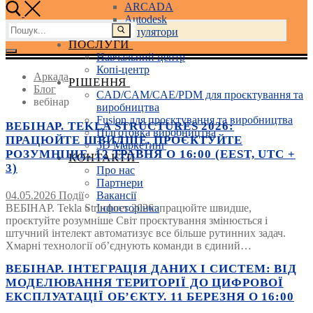
ARCADA
Autodesk
Пошук:
3D маніпулятори
ПОСЛУГИ
Навчальний центр
Копі-центр
Аркада
РІШЕННЯ
Блог
CAD/CAM/CAE/PDM для проєктування та
вебінар
виробництва
Fusion для проєктування та виробництва
ВЕБІНАР. TEKLA STRUCTURES 2026:
Підготовка виробництва
ПРАЦЮЙТЕ ШВИДШЕ, ПРОЄКТУЙТЕ
3D Маркетинг
РОЗУМНІШЕ. 12 ТРАВНЯ О 16:00 (EEST, UTC +
КОНТАКТИ
3)
Про нас
Партнери
04.05.2026
Події
Вакансії
ВЕБІНАР. Tekla Structures 2026: працюйте швидше,
Інфосторінка
проєктуйте розумніше Світ проєктування змінюється і
штучний інтелект автоматизує все більше рутинних задач.
Хмарні технології об’єднують команди в єдиний…
ВЕБІНАР. ІНТЕГРАЦІЯ ДАНИХ І СИСТЕМ: ВІД
МОДЕЛЮВАННЯ ТЕРИТОРІЇ ДО ЦИФРОВОЇ
ЕКСПЛУАТАЦІЇ ОБ’ЄКТУ. 11 БЕРЕЗНЯ О 16:00