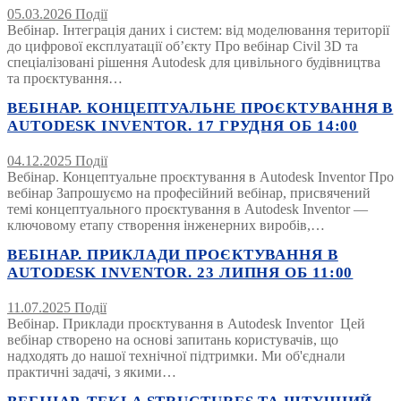
05.03.2026
Події
Вебінар. Інтеграція даних і систем: від моделювання території
до цифрової експлуатації об’єкту Про вебінар Civil 3D та
спеціалізовані рішення Autodesk для цивільного будівництва
та проєктування…
ВЕБІНАР. КОНЦЕПТУАЛЬНЕ ПРОЄКТУВАННЯ В
AUTODESK INVENTOR. 17 ГРУДНЯ ОБ 14:00
04.12.2025
Події
Вебінар. Концептуальне проєктування в Autodesk Inventor Про
вебінар Запрошуємо на професійний вебінар, присвячений
темі концептуального проєктування в Autodesk Inventor —
ключовому етапу створення інженерних виробів,…
ВЕБІНАР. ПРИКЛАДИ ПРОЄКТУВАННЯ В
AUTODESK INVENTOR. 23 ЛИПНЯ ОБ 11:00
11.07.2025
Події
Вебінар. Приклади проєктування в Autodesk Inventor Цей
вебінар створено на основі запитань користувачів, що
надходять до нашої технічної підтримки. Ми об'єднали
практичні задачі, з якими…