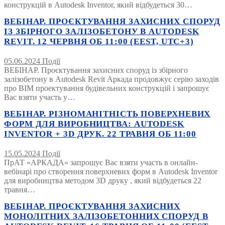
конструкцій в Autodesk Inventor, який відбудеться 30…
ВЕБІНАР. ПРОЄКТУВАННЯ ЗАХИСНИХ СПОРУД
ІЗ ЗБІРНОГО ЗАЛІЗОБЕТОНУ В AUTODESK
REVIT. 12 ЧЕРВНЯ ОБ 11:00 (EEST, UTC+3)
05.06.2024
Події
ВЕБІНАР. Проєктування захисних споруд із збірного
залізобетону в Autodesk Revit Аркада продовжує серію заходів
про BIM проектування будівельних конструкцій і запрошує
Вас взяти участь у…
ВЕБІНАР. РІЗНОМАНІТНІСТЬ ПОВЕРХНЕВИХ
ФОРМ ДЛЯ ВИРОБНИЦТВА: AUTODESK
INVENTOR + 3D ДРУК. 22 ТРАВНЯ ОБ 11:00
15.05.2024
Події
ПрАТ «АРКАДА» запрошує Вас взяти участь в онлайн-
вебінарі про створення поверхневих форм в Autodesk Inventor
для виробництва методом 3D друку , який відбудеться 22
травня…
ВЕБІНАР. ПРОЄКТУВАННЯ ЗАХИСНИХ
МОНОЛІТНИХ ЗАЛІЗОБЕТОННИХ СПОРУД В