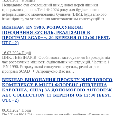
10.04.2024
Новина
Нещодавно був оголошений вихід нової версії лінійки
програмних рішень Tekla® 2024 року для будівельного
інформаційного моделювання будівель (BIM), будівельного
інжинірингу та управління виготовленням конструкцій із…
ВЕБІНАР: EN 1990. РОЗРАХУНКОВІ
ПОЄДНАННЯ ЗУСИЛЬ, РЕАЛІЗАЦІЯ В
ПРОГРАМІ SCAD++. 20 БЕРЕЗНЯ О 12:00 (EEST,
UTC+2)
16.03.2024
Події
ЦИКЛ ВЕБІНАРІВ. Особливості застосування Єврокодів під
час розрахунків міцності будівельних конструкцій. Частина 1.
EN 1990. Розрахункові сполучення зусиль, реалізація в
програмі SCAD++ Запрошуємо Вас на…
ВЕБІНАР. ВИКОНАННЯ ПРОЄКТУ ЖИТЛОВОГО
КОМПЛЕКСУ В МІСТІ ФЛОРЕНС (ПІВДЕННА
КАРОЛІНА, США) ЗА ДОПОМОГОЮ AUTODESK
AEC COLLECTION. 13 БЕРЕЗНЯ ОБ 12:30 (EEST,
UTC+2)
06.03.2024
Події
ПрАТ «АРКАДА» запрошує на онлайн-вебінар «Виконання