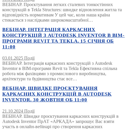
ВЕБІНАР. Проєктування легких сталевих тонкостінних
конструкцій в Tekla Structures: швидке відновлення житла та
відповідність нормативам У цей час, коли наша країна
стикається з наслідками широкомасштабної…
ВЕБІНАР. ІНТЕГРАЦІЯ КАРКАСНИХ
КОНСТРУКЦІЙ З AUTODESK INVENTOR В BIM-
ПРОГРАМИ REVIT ТА TEKLA. 15 СІЧНЯ ОБ
11:00
03.01.2025
Події
ВЕБІНАР. Інтеграція каркасних конструкцій з Autodesk
Inventor в BIM-програми Revit та Tekla Ефективна спільна
робота між фахівцями з промислового виробництва,
архітектури та будівництва стає все…
ВЕБІНАР. ШВИДКЕ ПРОЄКТУВАННЯ
КАРКАСНИХ КОНСТРУКЦІЙ В AUTODESK
INVENTOR. 30 ЖОВТНЯ ОБ 11:00
21.10.2024
Події
ВЕБІНАР. Швидке проєктування каркасних конструкцій в
Autodesk Inventor ПрАТ «АРКАДА» запрошує Вас взяти
участь в онлайн-вебінарі про створення каркасних