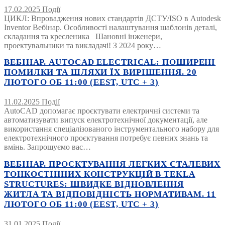
17.02.2025
Події
ЦИКЛ: Впровадження нових стандартів ДСТУ/ISO в Autodesk
Inventor Вебінар. Особливості налаштування шаблонів деталі,
складання та кресленика Шановні інженери,
проектувальники та викладачі! З 2024 року…
ВЕБІНАР. AUTOCAD ELECTRICAL: ПОШИРЕНІ
ПОМИЛКИ ТА ШЛЯХИ ЇХ ВИРІШЕННЯ. 20
ЛЮТОГО ОБ 11:00 (EEST, UTC + 3)
11.02.2025
Події
AutoCAD допомагає проєктувати електричні системи та
автоматизувати випуск електротехнічної документації, але
використання спеціалізованого інструментального набору для
електротехнічного проєктування потребує певних знань та
вмінь. Запрошуємо вас…
ВЕБІНАР. ПРОЄКТУВАННЯ ЛЕГКИХ СТАЛЕВИХ
ТОНКОСТІННИХ КОНСТРУКЦІЙ В TEKLA
STRUCTURES: ШВИДКЕ ВІДНОВЛЕННЯ
ЖИТЛА ТА ВІДПОВІДНІСТЬ НОРМАТИВАМ. 11
ЛЮТОГО ОБ 11:00 (EEST, UTC + 3)
31.01.2025
Події