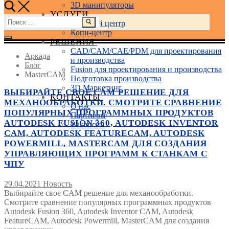
3D манипуляторы
УСЛУГИ
Найти:
Учебный центр
Копи-центр
РЕШЕНИЯ
CAD/CAM/CAE/PDM для проектирования
Аркада
и производства
Блог
Fusion для проектирования и производства
MasterCAM
Подготовка производства
3D Маркетинг
ВЫБИРАЙТЕ СВОЕ CAM РЕШЕНИЕ ДЛЯ
КОНТАКТЫ
МЕХАНООБРАБОТКИ. СМОТРИТЕ СРАВНЕНИЕ
О нас
ПОПУЛЯРНЫХ ПРОГРАММНЫХ ПРОДУКТОВ
Партнеры
AUTODESK FUSION 360, AUTODESK INVENTOR
Вакансии
CAM, AUTODESK FEATURECAM, AUTODESK
POWERMILL, MASTERCAM ДЛЯ СОЗДАНИЯ
УПРАВЛЯЮЩИХ ПРОГРАММ К СТАНКАМ С
ЧПУ
29.04.2021
Новость
Выбирайте свое CAM решение для механообработки.
Смотрите сравнение популярных программных продуктов
Autodesk Fusion 360, Autodesk Inventor CAM, Autodesk
FeatureCAM, Autodesk Powermill, MasterCAM для создания