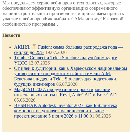
Мы продолжаем серию вебинаров о технологиях, которые
обеспечивают эффективную организацию современного
машиностроительного производства и приглашаем принять
участие в вебинаре «Как выбрать САМ-систему? Ключевой
особенностью программы…
Новости
АКЦІЯ.
Fusion: самая большая распродажа года —
скидки до 25%
19.07.2026
Trimble Connect и Tekla Structures на учебном курсе
УЦСС
12.07.2026
От идеи к аудитории: как в Харьковском национальном
университете городского хозяйства имени А.М.
Бекетова внедряли Tekla Structures для подготовки
будущих инженеров
06.07.2026
MagiCAD 2027: продуктивное проектирование
инженерных систем в Revit, AutoCAD и BricsCAD
05.06.2026
ВЕБИНАР. Autodesk Inventor 2027: как Библиотека
компонентов ускоряет машиностроительное
проектирование 5 июня 2026 в 11:00
01.06.2026