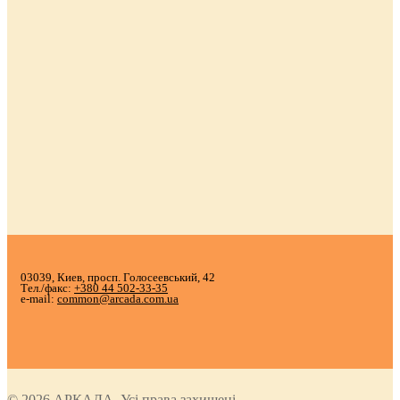
03039, Киев, просп. Голосеевський, 42
Тел./факс:
+380 44 502-33-35
e-mail:
common@arcada.com.ua
© 2026 АРКАДА. Усі права захищені.