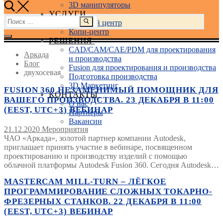
3D манипуляторы
УСЛУГИ
Найти:
Учебный центр
Копи-центр
РЕШЕНИЯ
CAD/CAM/CAE/PDM для проектирования
Аркада
и производства
Блог
Fusion для проектирования и производства
двухосевая
Подготовка производства
3D Маркетинг
FUSION 360 НЕЗАМЕНИМЫЙ ПОМОЩНИК ДЛЯ
КОНТАКТЫ
ВАШЕГО ПРОИЗВОДСТВА. 23 ДЕКАБРЯ В 11:00
О нас
(EEST, UTC+3) ВЕБИНАР
Партнеры
Вакансии
21.12.2020
Мероприятия
ЧАО «Аркада», золотой партнер компании Autodesk,
приглашает принять участие в вебинаре, посвященном
проектированию и производству изделий с помощью
облачной платформы Autodesk Fusion 360. Сегодня Autodesk…
MASTERCAM MILL-TURN – ЛЁГКОЕ
ПРОГРАММИРОВАНИЕ СЛОЖНЫХ ТОКАРНО-
ФРЕЗЕРНЫХ СТАНКОВ. 22 ДЕКАБРЯ В 11:00
(EEST, UTC+3) ВЕБИНАР