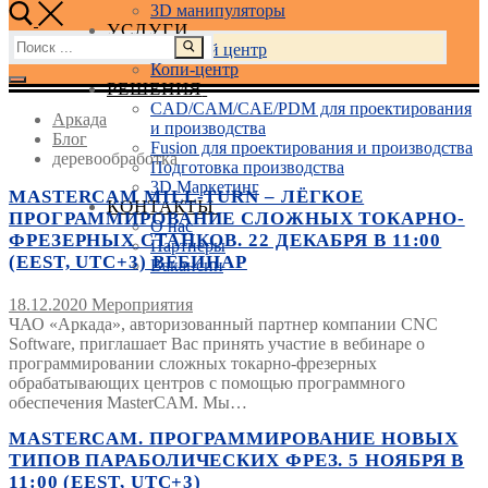
3D манипуляторы
УСЛУГИ
Найти:
Учебный центр
Копи-центр
РЕШЕНИЯ
CAD/CAM/CAE/PDM для проектирования
Аркада
и производства
Блог
Fusion для проектирования и производства
деревообработка
Подготовка производства
3D Маркетинг
MASTERCAM MILL-TURN – ЛЁГКОЕ
КОНТАКТЫ
ПРОГРАММИРОВАНИЕ СЛОЖНЫХ ТОКАРНО-
О нас
ФРЕЗЕРНЫХ СТАНКОВ. 22 ДЕКАБРЯ В 11:00
Партнеры
(EEST, UTC+3) ВЕБИНАР
Вакансии
18.12.2020
Мероприятия
ЧАО «Аркада», авторизованный партнер компании CNC
Software, приглашает Вас принять участие в вебинаре о
программировании сложных токарно-фрезерных
обрабатывающих центров с помощью программного
обеспечения MasterCAM. Мы…
MASTERCAM. ПРОГРАММИРОВАНИЕ НОВЫХ
ТИПОВ ПАРАБОЛИЧЕСКИХ ФРЕЗ. 5 НОЯБРЯ В
11:00 (EEST, UTC+3)