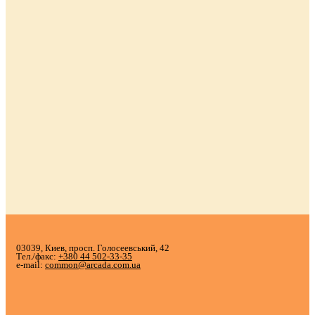
03039, Киев, просп. Голосеевський, 42
Тел./факс:
+380 44 502-33-35
e-mail:
common@arcada.com.ua