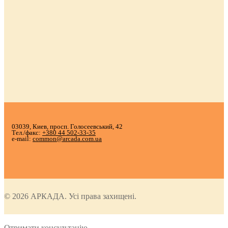
03039, Киев, просп. Голосеевський, 42
Тел./факс:
+380 44 502-33-35
e-mail:
common@arcada.com.ua
© 2026 АРКАДА. Усі права захищені.
Отримати консультацію