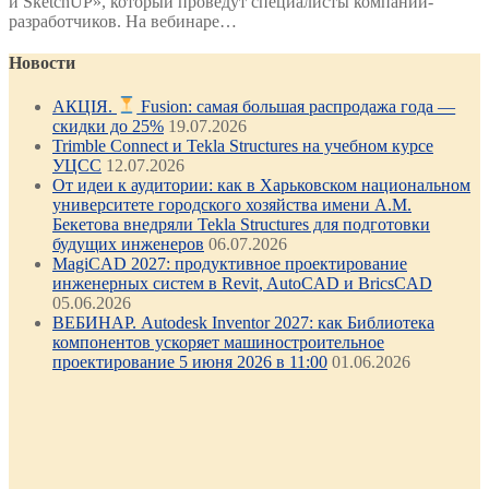
и SketchUP», который проведут специалисты компаний-
разработчиков. На вебинаре…
Новости
АКЦІЯ.
Fusion: самая большая распродажа года —
скидки до 25%
19.07.2026
Trimble Connect и Tekla Structures на учебном курсе
УЦСС
12.07.2026
От идеи к аудитории: как в Харьковском национальном
университете городского хозяйства имени А.М.
Бекетова внедряли Tekla Structures для подготовки
будущих инженеров
06.07.2026
MagiCAD 2027: продуктивное проектирование
инженерных систем в Revit, AutoCAD и BricsCAD
05.06.2026
ВЕБИНАР. Autodesk Inventor 2027: как Библиотека
компонентов ускоряет машиностроительное
проектирование 5 июня 2026 в 11:00
01.06.2026