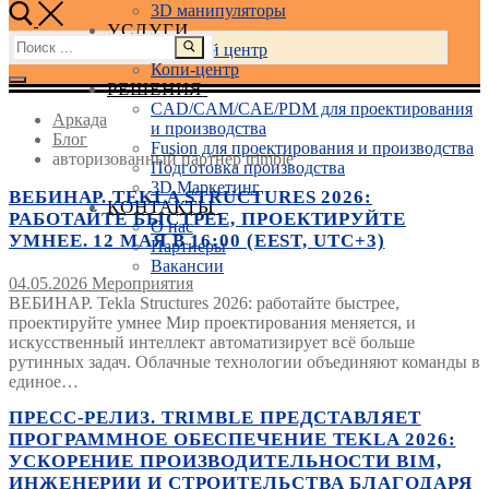
3D манипуляторы
УСЛУГИ
Найти:
Учебный центр
Копи-центр
РЕШЕНИЯ
CAD/CAM/CAE/PDM для проектирования
Аркада
и производства
Блог
Fusion для проектирования и производства
авторизованный партнер trimble
Подготовка производства
3D Маркетинг
ВЕБИНАР. TEKLA STRUCTURES 2026:
КОНТАКТЫ
РАБОТАЙТЕ БЫСТРЕЕ, ПРОЕКТИРУЙТЕ
О нас
УМНЕЕ. 12 МАЯ В 16:00 (EEST, UTC+3)
Партнеры
Вакансии
04.05.2026
Мероприятия
ВЕБИНАР. Tekla Structures 2026: работайте быстрее,
проектируйте умнее Мир проектирования меняется, и
искусственный интеллект автоматизирует всё больше
рутинных задач. Облачные технологии объединяют команды в
единое…
ПРЕСС-РЕЛИЗ. TRIMBLE ПРЕДСТАВЛЯЕТ
ПРОГРАММНОЕ ОБЕСПЕЧЕНИЕ TEKLA 2026:
УСКОРЕНИЕ ПРОИЗВОДИТЕЛЬНОСТИ BIM,
ИНЖЕНЕРИИ И СТРОИТЕЛЬСТВА БЛАГОДАРЯ