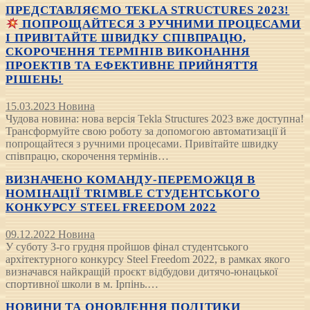
ПРЕДСТАВЛЯЄМО TEKLA STRUCTURES 2023!
ПОПРОЩАЙТЕСЯ З РУЧНИМИ ПРОЦЕСАМИ
І ПРИВІТАЙТЕ ШВИДКУ СПІВПРАЦЮ,
СКОРОЧЕННЯ ТЕРМІНІВ ВИКОНАННЯ
ПРОЕКТІВ ТА ЕФЕКТИВНЕ ПРИЙНЯТТЯ
РІШЕНЬ!
15.03.2023
Новина
Чудова новина: нова версія Tekla Structures 2023 вже доступна!
Трансформуйте свою роботу за допомогою автоматизації й
попрощайтеся з ручними процесами. Привітайте швидку
співпрацю, скорочення термінів…
ВИЗНАЧЕНО КОМАНДУ-ПЕРЕМОЖЦЯ В
НОМІНАЦІЇ TRIMBLE СТУДЕНТСЬКОГО
КОНКУРСУ STEEL FREEDOM 2022
09.12.2022
Новина
У суботу 3-го грудня пройшов фінал студентського
архітектурного конкурсу Steel Freedom 2022, в рамках якого
визначався найкращій проєкт відбудови дитячо-юнацької
спортивної школи в м. Ірпінь.…
НОВИНИ ТА ОНОВЛЕННЯ ПОЛІТИКИ