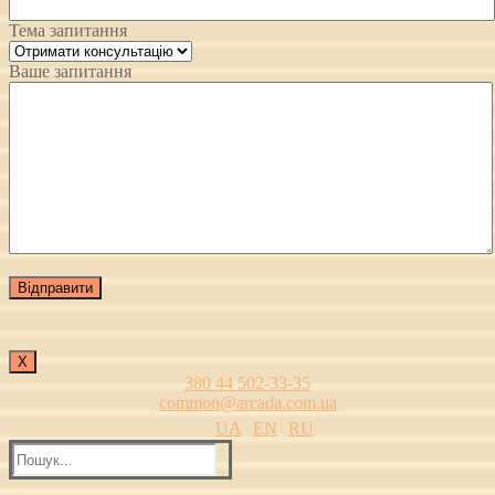
Тема запитання
Ваше запитання
Х
380 44 502-33-35
common@arcada.com.ua
UA
EN
RU
Пошук: