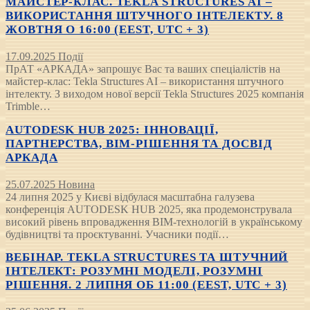
МАЙСТЕР-КЛАС. TEKLA STRUCTURES AI –
ВИКОРИСТАННЯ ШТУЧНОГО ІНТЕЛЕКТУ. 8
ЖОВТНЯ О 16:00 (EEST, UTC + 3)
17.09.2025
Події
ПрАТ «АРКАДА» запрошує Вас та ваших спеціалістів на
майстер-клас: Tekla Structures AI – використання штучного
інтелекту. З виходом нової версії Tekla Structures 2025 компанія
Trimble…
AUTODESK HUB 2025: ІННОВАЦІЇ,
ПАРТНЕРСТВА, BIM-РІШЕННЯ ТА ДОСВІД
АРКАДА
25.07.2025
Новина
24 липня 2025 у Києві відбулася масштабна галузева
конференція AUTODESK HUB 2025, яка продемонструвала
високий рівень впровадження BIM-технологій в українському
будівництві та проєктуванні. Учасники події…
ВЕБІНАР. TEKLA STRUCTURES ТА ШТУЧНИЙ
ІНТЕЛЕКТ: РОЗУМНІ МОДЕЛІ, РОЗУМНІ
РІШЕННЯ. 2 ЛИПНЯ ОБ 11:00 (EEST, UTC + 3)