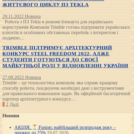
ЖИТТЄВОГО ЦИКЛУ ПЗ TEKLA
29.11.2022
Новина
Робота з ПЗ Tekla в режимі блекаута для українських
користувачів Компанія Trimble готова підтримати українських
клієнтів в особливих обставинах перебоїв з інтернетом і
подачею…
TRIMBLE ПІДТРИМУЄ АРХІТЕКТУРНИЙ
КОНКУРС STEEL FREEDOM 2022, АДЖЕ
СТУДЕНТИ ГОТУЮТЬСЯ ДО СВОЄЇ
МАЙБУТНЬОЇ РОЛІ У ВІДНОВЛЕННІ УКРАЇНИ
27.09.2022
Новина
Trimble – це технологічна компанія, яка сприяє кращому
способу роботи, поєднуючи необхідні дані з інструментами
для правильного виконання задач. Як офіційний багаторічний
партнер архітектурного конкурсу…
Posts
1
2
Далі
pagination
Новини
АКЦІЯ.
Fusion: найбільший розпродаж року –
знижки до 25%
19.07.2026