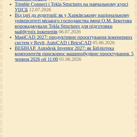
Trimble Connect і Tekla Structures на навчальному курсі
УЦСБ
12.07.2026
Від ідеї до аудиторії: як у Харківському національному
університеті міського господарства імені О.М. Бекетова
впроваджували Tekla Structures для підготовки
майбутніх інженерів
06.07.2026
MagiCAD 2027: продуктивне проєктування інженерних
систем у Revit, AutoCAD і BricsCAD
05.06.2026
ВЕБІНАР. Autodesk Inventor 2027: як Бібліотека
компонентів прискорює машинобудівне проєктування. 5
червня 2026 об 11:00
01.06.2026