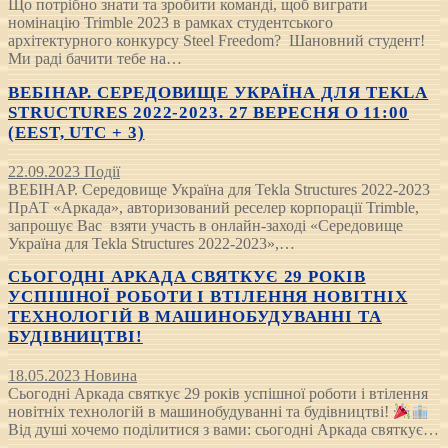
Що потрібно знати та зробити команді, щоб виграти
номінацію Trimble 2023 в рамках студентського
архітектурного конкурсу Steel Freedom? Шановний студент!
Ми раді бачити тебе на…
ВЕБІНАР. СЕРЕДОВИЩЕ УКРАЇНА ДЛЯ TEKLA
STRUCTURES 2022-2023. 27 ВЕРЕСНЯ О 11:00
(EEST, UTC + 3)
22.09.2023
Події
ВЕБІНАР. Середовище Україна для Tekla Structures 2022-2023
ПрАТ «Аркада», авторизований реселер корпорації Trimble,
запрошує Вас взяти участь в онлайн-заході «Середовище
Україна для Tekla Structures 2022-2023»,…
СЬОГОДНІ АРКАДА СВЯТКУЄ 29 РОКІВ
УСПІШНОЇ РОБОТИ І ВТІЛЕННЯ НОВІТНІХ
ТЕХНОЛОГІЙ В МАШИНОБУДУВАННІ ТА
БУДІВНИЦТВІ!
18.05.2023
Новина
Сьогодні Аркада святкує 29 років успішної роботи і втілення
новітніх технологій в машинобудуванні та будівництві!
Від душі хочемо поділитися з вами: сьогодні Аркада святкує…