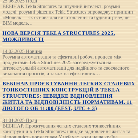
25.06.2025
Події
ВЕБІНАР. Tekla Structures та штучний інтелект: розумні
моделі, розумні рішення Tekla Structures впроваджує принцип
«Модель — як основа для виготовлення та будівництва», де
BIM модель…
НОВА ВЕРСІЯ TEKLA STRUCTURES 2025.
МОЖЛИВОСТІ
14.03.2025
Новина
Розумна автоматизація та ефективні робочі процеси між
продуктами Tekla Structures 2025 зосереджується на
інтелектуальній автоматизації для надійного та своєчасного
виконання проєктів, а також на ефективних…
ВЕБІНАР. ПРОЄКТУВАННЯ ЛЕГКИХ СТАЛЕВИХ
ТОНКОСТІННИХ КОНСТРУКЦІЙ В TEKLA
STRUCTURES: ШВИДКЕ ВІДНОВЛЕННЯ
ЖИТЛА ТА ВІДПОВІДНІСТЬ НОРМАТИВАМ. 11
ЛЮТОГО ОБ 11:00 (EEST, UTC + 3)
31.01.2025
Події
ВЕБІНАР. Проєктування легких сталевих тонкостінних
конструкцій в Tekla Structures: швидке відновлення житла та
відповідність нормативам У цей час, коли наша країна