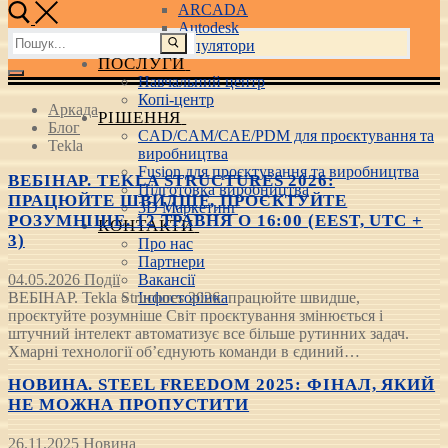
ARCADA
Autodesk
Пошук:
3D маніпулятори
ПОСЛУГИ
Навчальний центр
Копі-центр
Аркада
РІШЕННЯ
Блог
CAD/CAM/CAE/PDM для проєктування та
Tekla
виробництва
Fusion для проєктування та виробництва
ВЕБІНАР. TEKLA STRUCTURES 2026:
Підготовка виробництва
ПРАЦЮЙТЕ ШВИДШЕ, ПРОЄКТУЙТЕ
3D Маркетинг
РОЗУМНІШЕ. 12 ТРАВНЯ О 16:00 (EEST, UTC +
КОНТАКТИ
3)
Про нас
Партнери
04.05.2026
Події
Вакансії
ВЕБІНАР. Tekla Structures 2026: працюйте швидше,
Інфосторінка
проєктуйте розумніше Світ проєктування змінюється і
штучний інтелект автоматизує все більше рутинних задач.
Хмарні технології об’єднують команди в єдиний…
НОВИНА. STEEL FREEDOM 2025: ФІНАЛ, ЯКИЙ
НЕ МОЖНА ПРОПУСТИТИ
26.11.2025
Новина