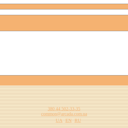
380 44 502-33-35
common@arcada.com.ua
UA
EN
RU