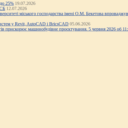
 до 25%
19.07.2026
ЦСБ
12.07.2026
ніверситеті міського господарства імені О.М. Бекетова впроваджув
стем у Revit, AutoCAD і BricsCAD
05.06.2026
тів прискорює машинобудівне проєктування. 5 червня 2026 об 11