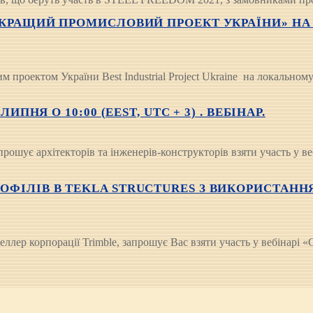
 «КРАЩИЙ ПРОМИСЛОВИЙ ПРОЕКТ УКРАЇНИ» НА
оектом України Best Industrial Project Ukraine на локальному
ПНЯ О 10:00 (EEST, UTC + 3) . ВЕБІНАР.
ошує архітекторів та інженерів-конструкторів взяти участь у веб
ОФІЛІВ В TEKLA STRUCTURES З ВИКОРИСТАНН
рпорації Trimble, запрошує Вас взяти участь у вебінарі «Ство