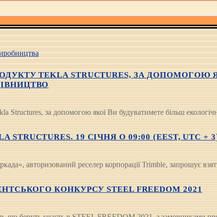
иробництва
ОДУКТУ TEKLA STRUCTURES, ЗА ДОПОМОГОЮ 
ДІВНИЦТВО
 Structures, за допомогою якої Ви будуватимете більш екологічн
TRUCTURES. 19 СІЧНЯ О 09:00 (EEST, UTC + 3
ада», авторизований реселер корпорації Trimble, запрошує взят
ЕНТСЬКОГО КОНКУРСУ STEEL FREEDOM 2021
нтів, що беруть участь в STEEL FREEDOM 2021, з замовниками пр