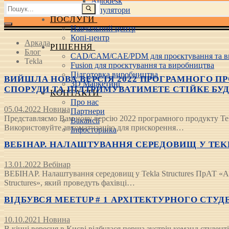
Autodesk
Пошук:
3D маніпулятори
ПОСЛУГИ
Навчальний центр
Копі-центр
Аркада
РІШЕННЯ
Блог
CAD/CAM/CAE/PDM для проєктування та в
Tekla
Fusion для проєктування та виробництва
Підготовка виробництва
ВИЙШЛА НОВА ВЕРСІЯ 2022 ПРОГРАМНОГО ПР
3D Маркетинг
СПОРУДИ ТА ПІДТРИМУВАТИМЕТЕ СТІЙКЕ БУ
КОНТАКТИ
Про нас
05.04.2022
Новина
Партнери
Представляємо Вам нову версію 2022 програмного продукту Tekla
Вакансії
Використовуйте автоматизацію для прискорення…
Інфосторінка
ВЕБІНАР. НАЛАШТУВАННЯ СЕРЕДОВИЩ У TEKLA S
13.01.2022
Вебінар
ВЕБІНАР. Налаштування середовищ у Tekla Structures ПрАТ «Арк
Structures», який проведуть фахівці…
ВІДБУВСЯ MEETUP # 1 АРХІТЕКТУРНОГО СТУД
10.10.2021
Новина
В кінці вересня в Києві відбулася перша зустріч команд студе