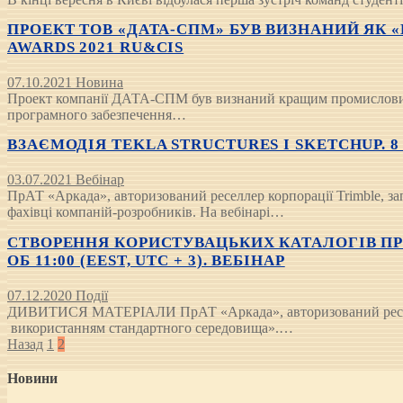
ПРОЕКТ ТОВ «ДАТА-СПМ» БУВ ВИЗНАНИЙ ЯК
AWARDS 2021 RU&CIS
07.10.2021
Новина
Проект компанії ДАТА-СПМ був визнаний кращим промисловим пр
програмного забезпечення…
ВЗАЄМОДІЯ TEKLA STRUCTURES І SKETCHUP. 8 ЛИ
03.07.2021
Вебінар
ПрАТ «Аркада», авторизований реселлер корпорації Trimble, запр
фахівці компаній-розробників. На вебінарі…
СТВОРЕННЯ КОРИСТУВАЦЬКИХ КАТАЛОГІВ ПР
ОБ 11:00 (EEST, UTC + 3). ВЕБІНАР
07.12.2020
Події
ДИВИТИСЯ МАТЕРІАЛИ ПрАТ «Аркада», авторизований реселлер ко
використанням стандартного середовища».…
Posts
Назад
1
2
pagination
Новини