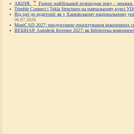
АКЦІЯ.
Fusion: найбільший розпродаж року – знижки
Trimble Connect і Tekla Structures на навчальному курсі У
Від ідеї до аудиторії: як у Харківському національному у
06.07.2026
MagiCAD 2027: продуктивне проєктування інженерних си
ВЕБІНАР. Autodesk Inventor 2027: як Бібліотека компонен