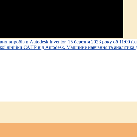
 виробів в Autodesk Inventor. 15 березня 2023 року об 11:00 (з
ої лінійки САПР від Autodesk. Машинне навчання та аналітика 