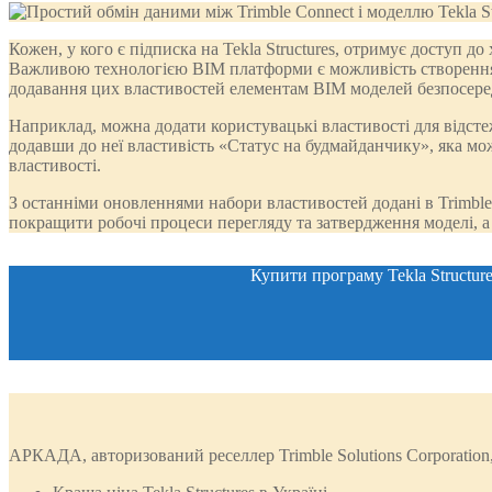
Кожен, у кого є підписка на Tekla Structures, отримує доступ до
Важливою технологією BIM платформи є можливість створення б
додавання цих властивостей елементам BIM моделей безпосеред
Наприклад, можна додати користувацькі властивості для відст
додавши до неї властивість «Статус на будмайданчику», яка мо
властивості.
З останніми оновленнями набори властивостей додані в Trimble 
покращити робочі процеси перегляду та затвердження моделі, а
Купити програму Tekla Structur
АРКАДА, авторизований реселлер Trimble Solutions Corporation,