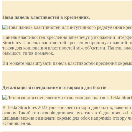
Нова панель властивостей в кресленнях.
Панель властивостей креслення забезпечує узгоджений інтерфе
Structures. Панель властивостей креслення пропонує плавний ро
також для копіювання властивостей між об’єктами. Панель власт
більшості типів позначок.
Ви можете налаштувати панель властивостей креслення окремо 
Деталізація зі спеціальними отворами для болтів
В Tekla Structures 2023 удосконалені отвори для болтів, наявні
отвору. Такий тип отворів дозволяє рухатися в з’єднаннях, як
шліцами можна визначати окремо для обох напрямків отвору чи
встановлення.