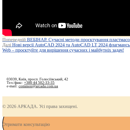
Post
Попередній
Попередній
ВЕБІНАР. Сучасні методи проєктування пластмасових
Наступний
запис:
Далі
Нові версії AutoCAD 2024 та AutoCAD LT 2024 флагманськ
navigation
запис:
Web – проєктуйте для вирішення сучасних і майбутніх задач!
03039, Київ, просп. Голосіївський, 42
Тел./факс:
+380 44 502-33-35
e-mail:
common@arcada.com.ua
© 2026 АРКАДА. Усі права захищені.
Отримати консультацію