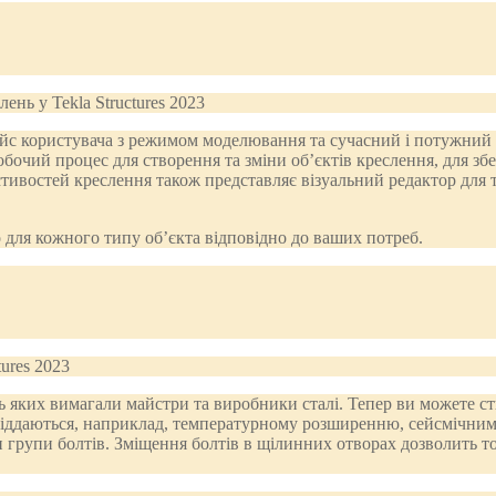
йс користувача з режимом моделювання та сучасний і потужний м
бочий процес для створення та зміни об’єктів креслення, для зб
ивостей креслення також представляє візуальний редактор для тег
для кожного типу об’єкта відповідно до ваших потреб.
сть яких вимагали майстри та виробники сталі. Тепер ви можете ст
і піддаються, наприклад, температурному розширенню, сейсмічним
 групи болтів. Зміщення болтів в щілинних отворах дозволить т