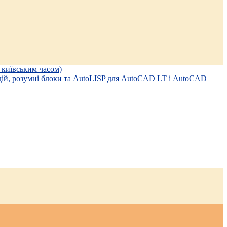
а київським часом)
дій, розумні блоки та AutoLISP для AutoCAD LT і AutoCAD