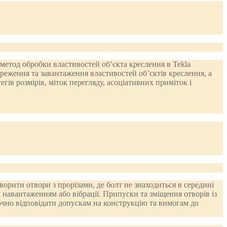
етод обробки властивостей об’єкта креслення в Tekla
ереження та завантаження властивостей об’єктів креслення, а
ів розмірів, міток перегляду, асоціативних приміток і
ворити отвори з прорізами, де болт не знаходиться в середині
 навантаженням або вібрації. Припуски та зміщення отворів із
очно відповідати допускам на конструкцію та вимогам до