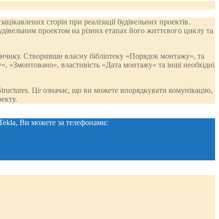
зацікавлених сторін при реалізації будівельних проектів.
дівельним проектом на різних етапах його життєвого циклу та
анчику. Створивши власну бібліотеку «Порядок монтажу», та
», «Змонтовано», властивість «Дата монтажу» та інші необхідні
tructures. Це означає, що ви можете впорядкувати комунікацію,
екту.
Tekla, Ви можете за телефонами: