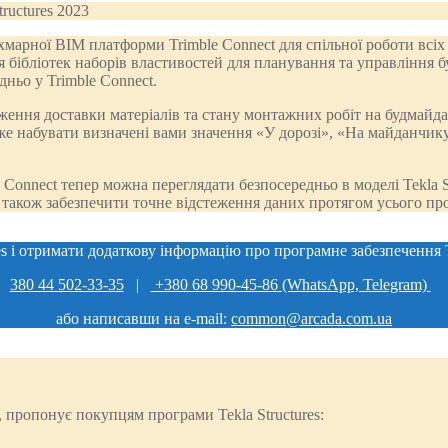
 хмарної BIM платформи Trimble Connect для спільної роботи всіх 
ібліотек наборів властивостей для планування та управління бу
ньо у Trimble Connect.
еження доставки матеріалів та стану монтажних робіт на будмайд
же набувати визначені вами значення «У дорозі», «На майданчику
Connect тепер можна переглядати безпосередньо в моделі Tekla S
 також забезпечити точне відстеження даних протягом усього про
es і отримати додаткову інформацію про програмне забезпечення 
380 44 502-33-35
|
+380 68 990-45-86 (WhatsApp, Telegram)
або написавши на e-mail:
common@arcada.com.ua
 пропонує покупцям програми Tekla Structures: