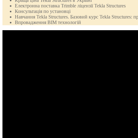
Краща ціна Tekla Structures в Україні
Електронна поставка Trimble ліцензії Tekla Structures
Консультація по установці
Навчання Tekla Structures. Базовий курс Tekla Structures
Впровадження BIM технологій