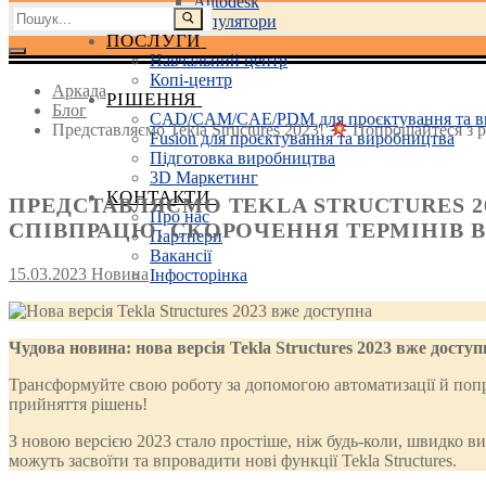
Autodesk
Пошук:
3D маніпулятори
ПОСЛУГИ
Навчальний центр
Копі-центр
Аркада
РІШЕННЯ
Блог
CAD/CAM/CAE/PDM для проєктування та в
Представляємо Tekla Structures 2023!
Попрощайтеся з р
Fusion для проєктування та виробництва
Підготовка виробництва
3D Маркетинг
КОНТАКТИ
ПРЕДСТАВЛЯЄМО TEKLA STRUCTURES 2
Про нас
СПІВПРАЦЮ, СКОРОЧЕННЯ ТЕРМІНІВ 
Партнери
Вакансії
15.03.2023
Новина
Інфосторінка
Чудова новина: нова версія Tekla Structures 2023 вже доступ
Трансформуйте свою роботу за допомогою автоматизації й поп
прийняття рішень!
З новою версією 2023 стало простіше, ніж будь-коли, швидко в
можуть засвоїти та впровадити нові функції Tekla Structures.