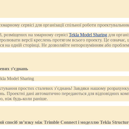
23, розміщених на хмарному сервісі
Tekla Model Sharing
для органі
онтролювати версії креслень протягом всього проекту. Це означає
ся на одній сторінці. Не дозволяйте непорозумінням або проблем
евих з’єднань
ування простих сталевих з’єднань! Завдяки нашому розрахунку 
ь. Проектні дані автоматично передаються для відповідних компон
, ніж будь-коли раніше.
й спосіб зв’язку між Trimble Connect і моделлю Tekla Structu