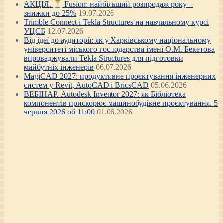
АКЦІЯ.
Fusion: найбільший розпродаж року –
знижки до 25%
19.07.2026
Trimble Connect і Tekla Structures на навчальному курсі
УЦСБ
12.07.2026
Від ідеї до аудиторії: як у Харківському національному
університеті міського господарства імені О.М. Бекетова
впроваджували Tekla Structures для підготовки
майбутніх інженерів
06.07.2026
MagiCAD 2027: продуктивне проєктування інженерних
систем у Revit, AutoCAD і BricsCAD
05.06.2026
ВЕБІНАР. Autodesk Inventor 2027: як Бібліотека
компонентів прискорює машинобудівне проєктування. 5
червня 2026 об 11:00
01.06.2026