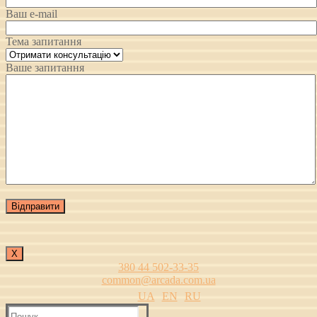
Ваш e-mail
Тема запитання
Ваше запитання
Х
380 44 502-33-35
common@arcada.com.ua
UA
EN
RU
Пошук: