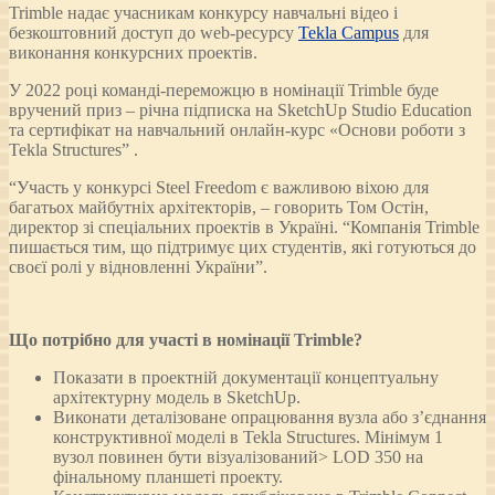
Trimble надає учасникам конкурсу навчальні відео і
безкоштовний доступ до web-ресурсу
Tekla Campus
для
виконання конкурсних проектів.
У 2022 році команді-переможцю в номінації Trimble буде
вручений приз – річна підписка на SketchUp Studio Education
та сертифікат на навчальний онлайн-курс «Основи роботи з
Tekla Structures” .
“Участь у конкурсі Steel Freedom є важливою віхою для
багатьох майбутніх архітекторів, – говорить Том Остін,
директор зі спеціальних проектів в Україні. “Компанія Trimble
пишається тим, що підтримує цих студентів, які готуються до
своєї ролі у відновленні України”.
Що потрібно для участі в номінації Trimble?
Показати в проектній документації концептуальну
архітектурну модель в SketchUp.
Виконати деталізоване опрацювання вузла або з’єднання
конструктивної моделі в Tekla Structures. Мінімум 1
вузол повинен бути візуалізований> LOD 350 на
фінальному планшеті проекту.