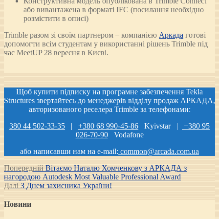
Конструктивна модель опублікована в Trimble Connect
або вивантажена в форматі IFC (посилання необхідно
розмістити в описі)
Trimble разом зі своїм партнером – компанією
Аркада
готові
допомогти всім студентам у використанні рішень Trimble під
час MeetUP 28 вересня в Києві.
Щоб купити підписку на програмне забезпечення Tekla
Structures звертайтесь до менеджерів відділу продаж АРКАДА,
авторизованого реселера Trimble за телефонами:
380 44 502-33-35
|
+380 68 990-45-86
Kyivstar |
+380 95
026-70-90
Vodafone
або написавши нам на e-mail:
common@arcada.com.ua
Post
Попередній
Попередній
Вітаємо Наталю Хомченкову з АРКАДА з
запис:
нагородою Autodesk Most Valuable Professional Award
navigation
Наступний
Далі
З Днем захисника України!
запис:
Новини