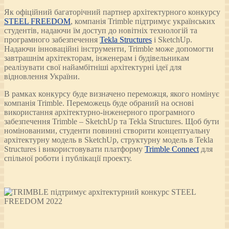
Як офіційний багаторічний партнер архітектурного конкурсу
STEEL FREEDOM
, компанія Trimble підтримує українських
студентів, надаючи їм доступ до новітніх технологій та
програмного забезпечення
Tekla Structures
і SketchUp.
Надаючи інноваційні інструменти, Trimble може допомогти
завтрашнім архітекторам, інженерам і будівельникам
реалізувати свої найамбітніші архітектурні ідеї для
відновлення України.
В рамках конкурсу буде визначено переможця, якого номінує
компанія Trimble. Переможець буде обраний на основі
використання архітектурно-інженерного програмного
забезпечення Trimble – SketchUp та Tekla Structures. Щоб бути
номінованими, студенти повинні створити концептуальну
архітектурну модель в SketchUp, структурну модель в Tekla
Structures і використовувати платформу
Trimble Connect
для
спільної роботи і публікації проекту.