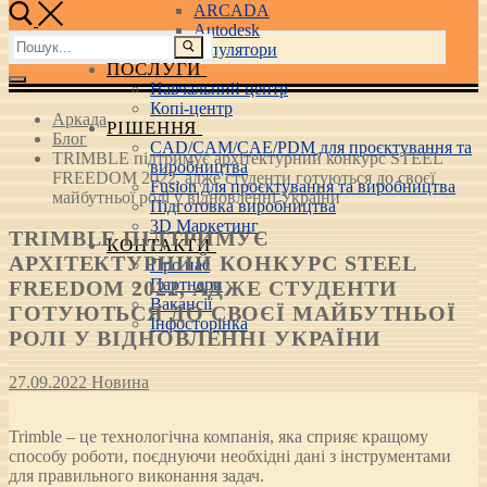
ARCADA
Autodesk
Пошук:
3D маніпулятори
ПОСЛУГИ
Навчальний центр
Копі-центр
Аркада
РІШЕННЯ
Блог
CAD/CAM/CAE/PDM для проєктування та
TRIMBLE підтримує архітектурний конкурс STEEL
виробництва
FREEDOM 2022, адже студенти готуються до своєї
Fusion для проєктування та виробництва
майбутньої ролі у відновленні України
Підготовка виробництва
3D Маркетинг
TRIMBLE ПІДТРИМУЄ
КОНТАКТИ
АРХІТЕКТУРНИЙ КОНКУРС STEEL
Про нас
Партнери
FREEDOM 2022, АДЖЕ СТУДЕНТИ
Вакансії
ГОТУЮТЬСЯ ДО СВОЄЇ МАЙБУТНЬОЇ
Інфосторінка
РОЛІ У ВІДНОВЛЕННІ УКРАЇНИ
27.09.2022
Новина
Trimble – це технологічна компанія, яка сприяє кращому
способу роботи, поєднуючи необхідні дані з інструментами
для правильного виконання задач.