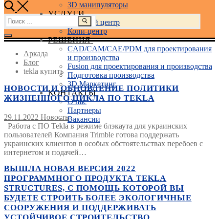
3D манипуляторы
УСЛУГИ
Найти:
Учебный центр
Копи-центр
РЕШЕНИЯ
CAD/CAM/CAE/PDM для проектирования
Аркада
и производства
Блог
Fusion для проектирования и производства
tekla купить
Подготовка производства
3D Маркетинг
НОВОСТИ И ОБНОВЛЕНИЕ ПОЛИТИКИ
КОНТАКТЫ
ЖИЗНЕННОГО ЦИКЛА ПО TEKLA
О нас
Партнеры
29.11.2022
Новость
Вакансии
Работа с ПО Tekla в режиме блэкаута для украинских
пользователей Компания Trimble готова поддержать
украинских клиентов в особых обстоятельствах перебоев с
интернетом и подачей…
ВЫШЛА НОВАЯ ВЕРСИЯ 2022
ПРОГРАММНОГО ПРОДУКТА TEKLA
STRUCTURES, С ПОМОЩЬ КОТОРОЙ ВЫ
БУДЕТЕ СТРОИТЬ БОЛЕЕ ЭКОЛОГИЧНЫЕ
СООРУЖЕНИЯ И ПОДДЕРЖИВАТЬ
УСТОЙЧИВОЕ СТРОИТЕЛЬСТВО