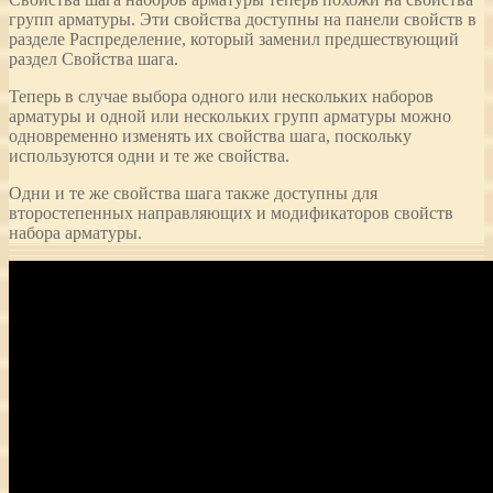
групп арматуры. Эти свойства доступны на панели свойств в
разделе Распределение, который заменил предшествующий
раздел Свойства шага.
Теперь в случае выбора одного или нескольких наборов
арматуры и одной или нескольких групп арматуры можно
одновременно изменять их свойства шага, поскольку
используются одни и те же свойства.
Одни и те же свойства шага также доступны для
второстепенных направляющих и модификаторов свойств
набора арматуры.