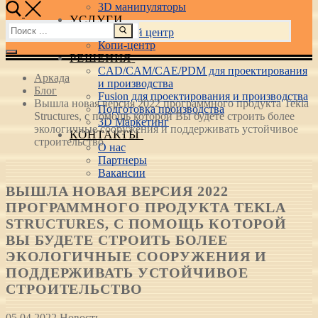
3D манипуляторы
УСЛУГИ
Найти:
Учебный центр
Копи-центр
РЕШЕНИЯ
CAD/CAM/CAE/PDM для проектирования
Аркада
и производства
Блог
Fusion для проектирования и производства
Вышла новая версия 2022 программного продукта Tekla
Подготовка производства
Structures, с помощь которой Вы будете строить более
3D Маркетинг
экологичные сооружения и поддерживать устойчивое
КОНТАКТЫ
строительство
О нас
Партнеры
Вакансии
ВЫШЛА НОВАЯ ВЕРСИЯ 2022
ПРОГРАММНОГО ПРОДУКТА TEKLA
STRUCTURES, С ПОМОЩЬ КОТОРОЙ
ВЫ БУДЕТЕ СТРОИТЬ БОЛЕЕ
ЭКОЛОГИЧНЫЕ СООРУЖЕНИЯ И
ПОДДЕРЖИВАТЬ УСТОЙЧИВОЕ
СТРОИТЕЛЬСТВО
05.04.2022
Новость