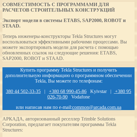
СОВМЕСТИМОСТЬ С ПРОГРАММАМИ ДЛЯ
РАСЧЕТОВ СТРОИТЕЛЬНЫХ КОНСТРУКЦИЙ
Экспорт модели в системы ETABS, SAP2000, ROBOT и
STAAD.
Теперь инженеры-конструкторы Tekla Structures могут
воспользоваться эффективными рабочими процессами. Вы
можете экспортировать модели для расчета с помощью
обновленных ссылок на следующие решения: ETABS,
SAP2000, ROBOT и STAAD.
Купить программу Tekla Structures и получить
дополнительную информацию о программном обеспечении
Tekla, Вы можете по телефонам:
380 44 502-33-35
|
+380 68 990-45-86
Kyivstar |
+380 95
026-70-90
Vodafone
или написав нам по e-mail:
common@arcada.com.ua
АРКАДА, авторизованный реселлер Trimble Solutions
Corporation, предлагает покупателям программы Tekla
Structures: