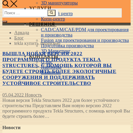
3D манипуляторы
УСЛУГИ
Найти:
Учебный центр
Копи-центр
РЕШЕНИЯ
CAD/CAM/CAE/PDM для проектирования
Аркада
и производства
Блог
Fusion для проектирования и производства
tekla купить лицензию
Подготовка производства
3D Маркетинг
ВЫШЛА НОВАЯ ВЕРСИЯ 2022
КОНТАКТЫ
ПРОГРАММНОГО ПРОДУКТА TEKLA
О нас
STRUCTURES, С ПОМОЩЬ КОТОРОЙ ВЫ
Партнеры
БУДЕТЕ СТРОИТЬ БОЛЕЕ ЭКОЛОГИЧНЫЕ
Вакансии
СООРУЖЕНИЯ И ПОДДЕРЖИВАТЬ
УСТОЙЧИВОЕ СТРОИТЕЛЬСТВО
05.04.2022
Новость
Новая версия Tekla Structures 2022 для более устойчивого
строительства Представляем Вам новую версию 2022
программного продукта Tekla Structures, с помощь которой Вы
будете строить более…
Новости