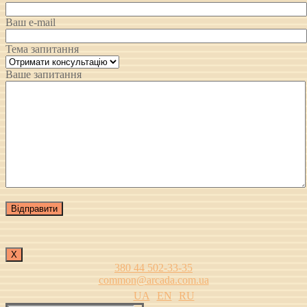
Ваш e-mail
Тема запитання
Ваше запитання
Х
380 44 502-33-35
common@arcada.com.ua
UA
EN
RU