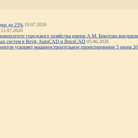
идки до 25%
19.07.2026
12.07.2026
иверситете городского хозяйства имени А.М. Бекетова внедряли 
х систем в Revit, AutoCAD и BricsCAD
05.06.2026
нентов ускоряет машиностроительное проектирование 5 июня 202