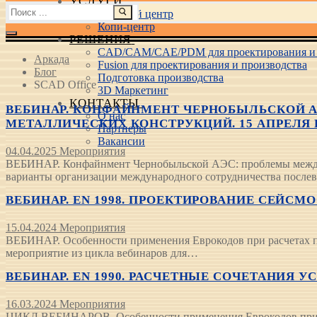
УСЛУГИ
Найти:
Учебный центр
Копи-центр
РЕШЕНИЯ
CAD/CAM/CAE/PDM для проектирования и 
Аркада
Fusion для проектирования и производства
Блог
Подготовка производства
SCAD Office
3D Маркетинг
КОНТАКТЫ
ВЕБИНАР. КОНФАЙНМЕНТ ЧЕРНОБЫЛЬСКОЙ 
О нас
МЕТАЛЛИЧЕСКИХ КОНСТРУКЦИЙ. 15 АПРЕЛЯ В 1
Партнеры
Вакансии
04.04.2025
Мероприятия
ВЕБИНАР. Конфайнмент Чернобыльской АЭС: проблемы междун
варианты организации международного сотрудничества после
ВЕБИНАР. EN 1998. ПРОЕКТИРОВАНИЕ СЕЙСМОС
15.04.2024
Мероприятия
ВЕБИНАР. Особенности применения Еврокодов при расчетах пр
мероприятие из цикла вебинаров для…
ВЕБИНАР. EN 1990. РАСЧЕТНЫЕ СОЧЕТАНИЯ УСИ
16.03.2024
Мероприятия
ЦИКЛ ВЕБИНАРОВ. Особенности применения Еврокодов при рас