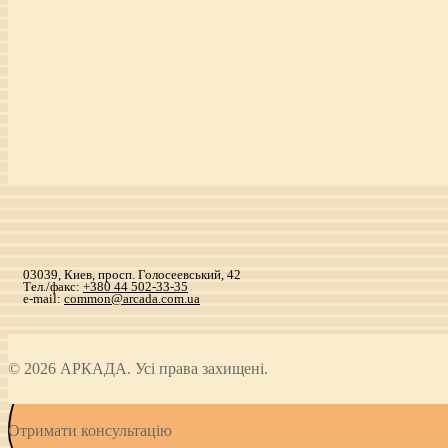
03039, Киев, просп. Голосеевський, 42
Тел./факс:
+380 44 502-33-35
e-mail:
common@arcada.com.ua
© 2026 АРКАДА. Усі права захищені.
Отримати консультацію