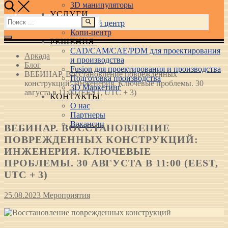
3D манипуляторы
УСЛУГИ
Найти:
Учебный центр
Копи-центр
РЕШЕНИЯ
CAD/CAM/CAE/PDM для проектирования
Аркада
и производства
Блог
Fusion для проектирования и производства
ВЕБИНАР. Восстановление поврежденных
Подготовка производства
конструкций: Инженерия. Ключевые проблемы. 30
3D Маркетинг
августа в 11:00 (EEST, UTC + 3)
КОНТАКТЫ
О нас
Партнеры
Вакансии
ВЕБИНАР. ВОССТАНОВЛЕНИЕ
ПОВРЕЖДЕННЫХ КОНСТРУКЦИЙ:
ИНЖЕНЕРИЯ. КЛЮЧЕВЫЕ
ПРОБЛЕМЫ. 30 АВГУСТА В 11:00 (EEST,
UTC + 3)
25.08.2023
Мероприятия