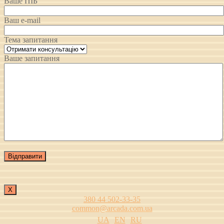
Ваше ПІБ
Ваш e-mail
Тема запитання
Ваше запитання
Х
380 44 502-33-35
common@arcada.com.ua
UA
EN
RU