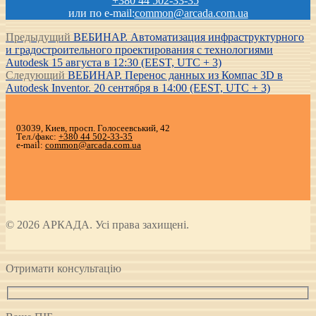
+380 44 502-33-35
или по e-mail:
common@arcada.com.ua
Навигация
Предыдущая
Предыдущий
ВЕБИНАР. Автоматизация инфраструктурного
запись:
и градостроительного проектирования с технологиями
по
Autodesk 15 августа в 12:30 (EEST, UTC + 3)
записям
Следующая
Следующий
ВЕБИНАР. Перенос данных из Компас 3D в
запись:
Autodesk Inventor. 20 сентября в 14:00 (EEST, UTC + 3)
03039, Киев, просп. Голосеевський, 42
Тел./факс:
+380 44 502-33-35
e-mail:
common@arcada.com.ua
© 2026 АРКАДА. Усі права захищені.
Отримати консультацію