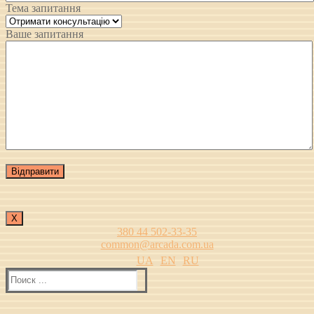
Тема запитання
Ваше запитання
Х
380 44 502-33-35
common@arcada.com.ua
UA
EN
RU
Найти: