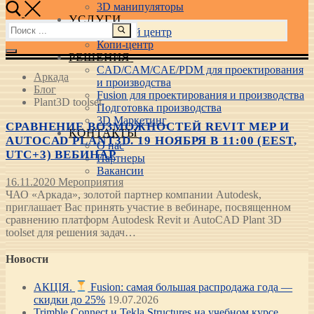
3D манипуляторы
УСЛУГИ
Найти:
Учебный центр
Копи-центр
РЕШЕНИЯ
CAD/CAM/CAE/PDM для проектирования
Аркада
и производства
Блог
Fusion для проектирования и производства
Plant3D toolset
Подготовка производства
3D Маркетинг
СРАВНЕНИЕ ВОЗМОЖНОСТЕЙ REVIT MEP И
КОНТАКТЫ
AUTOCAD PLANT3D. 19 НОЯБРЯ В 11:00 (EEST,
О нас
UTC+3) ВЕБИНАР
Партнеры
Вакансии
16.11.2020
Мероприятия
ЧАО «Аркада», золотой партнер компании Autodesk,
приглашает Вас принять участие в вебинаре, посвященном
сравнению платформ Autodesk Revit и AutoCAD Plant 3D
toolset для решения задач…
Новости
АКЦІЯ.
Fusion: самая большая распродажа года —
скидки до 25%
19.07.2026
Trimble Connect и Tekla Structures на учебном курсе