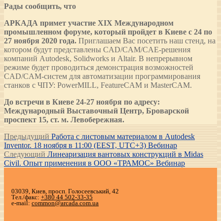
Рады сообщить, что
АРКАДА примет участие XIX Международном
промышленном форуме, который пройдет в Киеве с 24 по
27 ноября 2020 года.
Приглашаем Вас посетить наш стенд, на
котором будут представлены CAD/CAM/CAE-решения
компаний Autodesk, Solidworks и Altair. В непрерывном
режиме будет проводиться демонстрация возможностей
CAD/CAM-систем для автоматизации программирования
станков с ЧПУ: PowerMILL, FeatureCAM и MasterCAM.
До встречи в Киеве 24-27 ноября по адресу:
Международный Выставочный Центр, Броварской
проспект 15, ст. м. Левобережная.
Навигация
Предыдущая
Предыдущий
Работа с листовым материалом в Autodesk
запись:
Inventor. 18 ноября в 11:00 (EEST, UTC+3) Вебинар
по
Следующая
Следующий
Линеаризация вантовых конструкций в Midas
записям
запись:
Civil. Опыт применения в ООО «ТРАМОС» Вебинар
03039, Киев, просп. Голосеевський, 42
Тел./факс:
+380 44 502-33-35
e-mail:
common@arcada.com.ua