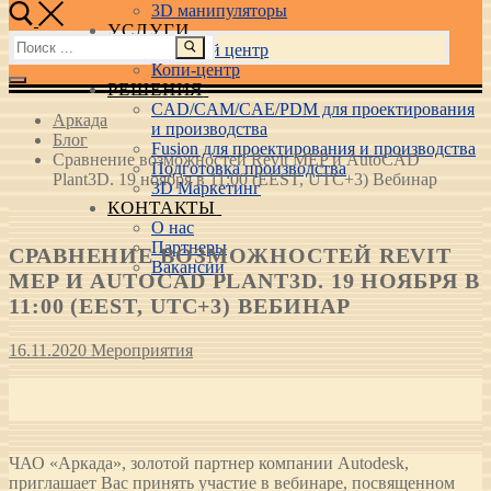
3D манипуляторы
УСЛУГИ
Найти:
Учебный центр
Копи-центр
РЕШЕНИЯ
CAD/CAM/CAE/PDM для проектирования
Аркада
и производства
Блог
Fusion для проектирования и производства
Сравнение возможностей Revit MEP и AutoCAD
Подготовка производства
Plant3D. 19 ноября в 11:00 (EEST, UTC+3) Вебинар
3D Маркетинг
КОНТАКТЫ
О нас
Партнеры
СРАВНЕНИЕ ВОЗМОЖНОСТЕЙ REVIT
Вакансии
MEP И AUTOCAD PLANT3D. 19 НОЯБРЯ В
11:00 (EEST, UTC+3) ВЕБИНАР
16.11.2020
Мероприятия
ЧАО «Аркада», золотой партнер компании Autodesk,
приглашает Вас принять участие в вебинаре, посвященном