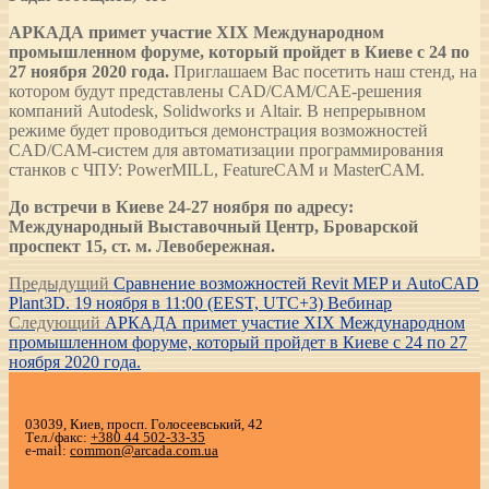
АРКАДА примет участие XIX Международном
промышленном форуме, который пройдет в Киеве с 24 по
27 ноября 2020 года.
Приглашаем Вас посетить наш стенд, на
котором будут представлены CAD/CAM/CAE-решения
компаний Autodesk, Solidworks и Altair. В непрерывном
режиме будет проводиться демонстрация возможностей
CAD/CAM-систем для автоматизации программирования
станков с ЧПУ: PowerMILL, FeatureCAM и MasterCAM.
До встречи в Киеве 24-27 ноября по адресу:
Международный Выставочный Центр, Броварской
проспект 15, ст. м. Левобережная.
Навигация
Предыдущая
Предыдущий
Сравнение возможностей Revit MEP и AutoCAD
запись:
Plant3D. 19 ноября в 11:00 (EEST, UTC+3) Вебинар
по
Следующая
Следующий
АРКАДА примет участие XIX Международном
записям
запись:
промышленном форуме, который пройдет в Киеве с 24 по 27
ноября 2020 года.
03039, Киев, просп. Голосеевський, 42
Тел./факс:
+380 44 502-33-35
e-mail:
common@arcada.com.ua