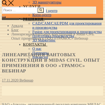
3D манипуляторы
УСЛУГИ
Найти:
Учебный центр
Копи-центр
РЕШЕНИЯ
CAD/CAM/CAE/PDM для проектирования
Аркада
и производства
Блог
Fusion для проектирования и производства
Линеаризация вантовых конструкций в Midas Civil.
Подготовка производства
Опыт применения в ООО «ТРАМОС» Вебинар
3D Маркетинг
КОНТАКТЫ
О нас
Партнеры
ЛИНЕАРИЗАЦИЯ ВАНТОВЫХ
Вакансии
КОНСТРУКЦИЙ В MIDAS CIVIL. ОПЫТ
ПРИМЕНЕНИЯ В ООО «ТРАМОС»
ВЕБИНАР
17.11.2020
Вебинар
ЧАО «Аркада», авторизованный реселлер компании МИДАС