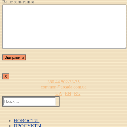
Ваше запитання
Х
380 44 502-33-35
common@arcada.com.ua
UA
EN
RU
Найти:
НОВОСТИ
ПРОДУКТЫ
Все новости