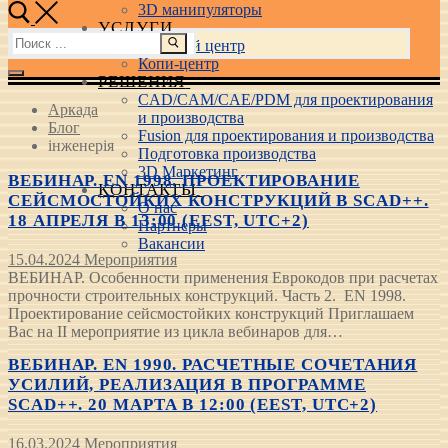
3D манипуляторы
УСЛУГИ
Найти:
Учебный центр
Копи-центр
РЕШЕНИЯ
CAD/CAM/CAE/PDM для проектирования
Аркада
и производства
Блог
Fusion для проектирования и производства
інженерія
Подготовка производства
3D Маркетинг
ВЕБИНАР. EN 1998. ПРОЕКТИРОВАНИЕ
КОНТАКТЫ
СЕЙСМОСТОЙКИХ КОНСТРУКЦИЙ В SCAD++.
О нас
18 АПРЕЛЯ В 13:00 (EEST, UTC+2)
Партнеры
Вакансии
15.04.2024
Мероприятия
ВЕБИНАР. Особенности применения Еврокодов при расчетах
прочности строительных конструкций. Часть 2. EN 1998.
Проектирование сейсмостойких конструкций Приглашаем
Вас на ІІ мероприятие из цикла вебинаров для…
ВЕБИНАР. EN 1990. РАСЧЕТНЫЕ СОЧЕТАНИЯ
УСИЛИЙ, РЕАЛИЗАЦИЯ В ПРОГРАММЕ
SCAD++. 20 МАРТА В 12:00 (EEST, UTC+2)
16.03.2024
Мероприятия