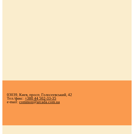
03039, Киев, просп. Голосеевський, 42
Тел./факс:
+380 44 502-33-35
e-mail:
common@arcada.com.ua