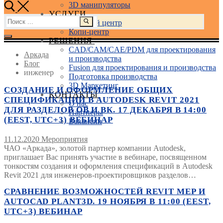
3D манипуляторы
УСЛУГИ
Найти:
Учебный центр
Копи-центр
РЕШЕНИЯ
CAD/CAM/CAE/PDM для проектирования
Аркада
и производства
Блог
Fusion для проектирования и производства
инженер
Подготовка производства
3D Маркетинг
СОЗДАНИЕ И ОФОРМЛЕНИЕ ОБЩИХ
КОНТАКТЫ
СПЕЦИФИКАЦИЙ В AUTODESK REVIT 2021
О нас
ДЛЯ РАЗДЕЛОВ ОВ И ВК. 17 ДЕКАБРЯ В 14:00
Партнеры
(EEST, UTC+3) ВЕБИНАР
Вакансии
11.12.2020
Мероприятия
ЧАО «Аркада», золотой партнер компании Autodesk,
приглашает Вас принять участие в вебинаре, посвященном
тонкостям создания и оформления спецификаций в Autodesk
Revit 2021 для инженеров-проектировщиков разделов…
СРАВНЕНИЕ ВОЗМОЖНОСТЕЙ REVIT MEP И
AUTOCAD PLANT3D. 19 НОЯБРЯ В 11:00 (EEST,
UTC+3) ВЕБИНАР