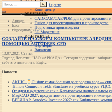
УСЛУГИ
Найти:
Учебный центр
Копи-центр
РЕШЕНИЯ
CAD/CAM/CAE/PDM для проектирования и 
Аркада
Fusion для проектирования и производства
Блог
Подготовка производства
гідродинаміка
3D Маркетинг
КОНТАКТЫ
СОЗДАЙТЕ НА СВОЕМ КОМПЬЮТЕРЕ АЭРОДИН
О нас
ПОМОЩЬЮ AUTODESK CFD
Партнеры
Вакансии
13.07.2021
Статья
Эдуард Лопатин, ЧАО «АРКАДА» Сегодня содержать лаборатори
себе это позволить. Ещё…
Новости
АКЦІЯ.
Fusion: самая большая распродажа года — ск
Trimble Connect и Tekla Structures на учебном курсе УЦСС
От идеи к аудитории: как в Харьковском национальном ун
MagiCAD 2027: продуктивное проектирование инженерны
ВЕБИНАР. Autodesk Inventor 2027: как Библиотека компо