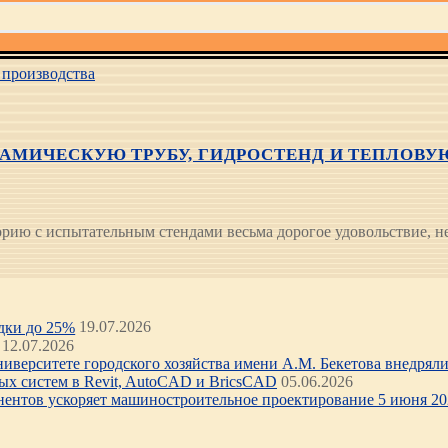
производства
АМИЧЕСКУЮ ТРУБУ, ГИДРОСТЕНД И ТЕПЛОВ
ю с испытательным стендами весьма дорогое удовольствие, не 
идки до 25%
19.07.2026
12.07.2026
иверситете городского хозяйства имени А.М. Бекетова внедряли 
х систем в Revit, AutoCAD и BricsCAD
05.06.2026
нентов ускоряет машиностроительное проектирование 5 июня 202