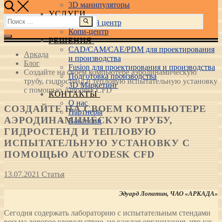
3D манипуляторы
УСЛУГИ
Найти:
Учебный центр
Копи-центр
РЕШЕНИЯ
CAD/CAM/CAE/PDM для проектирования
Аркада
и производства
Блог
Fusion для проектирования и производства
Создайте на своем компьютере аэродинамическую
Подготовка производства
трубу, гидростенд и тепловую испытательную установку
3D Маркетинг
с помощью Autodesk CFD
КОНТАКТЫ
О нас
СОЗДАЙТЕ НА СВОЕМ КОМПЬЮТЕРЕ
Партнеры
АЭРОДИНАМИЧЕСКУЮ ТРУБУ,
Вакансии
ГИДРОСТЕНД И ТЕПЛОВУЮ
ИСПЫТАТЕЛЬНУЮ УСТАНОВКУ С
ПОМОЩЬЮ AUTODESK CFD
13.07.2021
Статья
Эдуард Лопатин, ЧАО «АРКАДА»
Сегодня содержать лабораторию с испытательным стендами
весьма дорогое удовольствие, не каждая организация, что уж