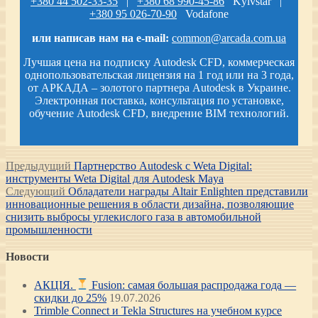
+380 44 502-33-35
|
+380 68 990-45-86
Kyivstar |
+380 95 026-70-90
Vodafone
или написав нам на e-mail:
common@arcada.com.ua
Лучшая цена на подписку Autodesk CFD, коммерческая
однопользовательская лицензия на 1 год или на 3 года,
от АРКАДА – золотого партнера Autodesk в Украине.
Электронная поставка, консультация по установке,
обучение Autodesk CFD, внедрение BIM технологий.
Навигация
Предыдущая
Предыдущий
Партнерство Autodesk с Weta Digital:
запись:
инструменты Weta Digital для Autodesk Maya
по
Следующая
Следующий
Обладатели награды Altair Enlighten представили
записям
запись:
инновационные решения в области дизайна, позволяющие
снизить выбросы углекислого газа в автомобильной
промышленности
Новости
АКЦІЯ.
Fusion: самая большая распродажа года —
скидки до 25%
19.07.2026
Trimble Connect и Tekla Structures на учебном курсе