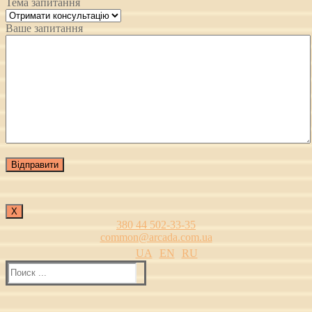
Тема запитання
Ваше запитання
Х
380 44 502-33-35
common@arcada.com.ua
UA
EN
RU
Найти: