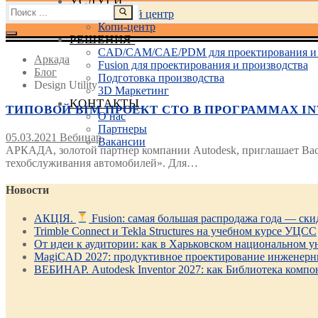
УСЛУГИ
Найти:
Учебный центр
Копи-центр
РЕШЕНИЯ
CAD/CAM/CAE/PDM для проектирования и 
Аркада
Fusion для проектирования и производства
Блог
Подготовка производства
Design Utility
3D Маркетинг
КОНТАКТЫ
ТИПОВОЙ BIM ПРОЕКТ СТО В ПРОГРАММАХ INVEN
О нас
Партнеры
05.03.2021
Вебинар
Вакансии
АРКАДА, золотой партнер компании Autodesk, приглашает Вас
техобслуживания автомобилей». Для…
Новости
АКЦІЯ.
Fusion: самая большая распродажа года — ск
Trimble Connect и Tekla Structures на учебном курсе УЦСС
От идеи к аудитории: как в Харьковском национальном ун
MagiCAD 2027: продуктивное проектирование инженерны
ВЕБИНАР. Autodesk Inventor 2027: как Библиотека компо