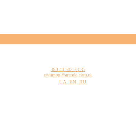
380 44 502-33-35
common@arcada.com.ua
UA
EN
RU
одства