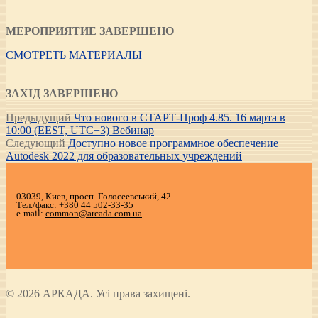
МЕРОПРИЯТИЕ ЗАВЕРШЕНО
СМОТРЕТЬ МАТЕРИАЛЫ
ЗАХІД ЗАВЕРШЕНО
Навигация
Предыдущая
Предыдущий
Что нового в СТАРТ-Проф 4.85. 16 марта в
запись:
10:00 (EEST, UTC+3) Вебинар
по
Следующая
Следующий
Доступно новое программное обеспечение
записям
запись:
Autodesk 2022 для образовательных учреждений
03039, Киев, просп. Голосеевський, 42
Тел./факс:
+380 44 502-33-35
e-mail:
common@arcada.com.ua
© 2026 АРКАДА. Усі права захищені.