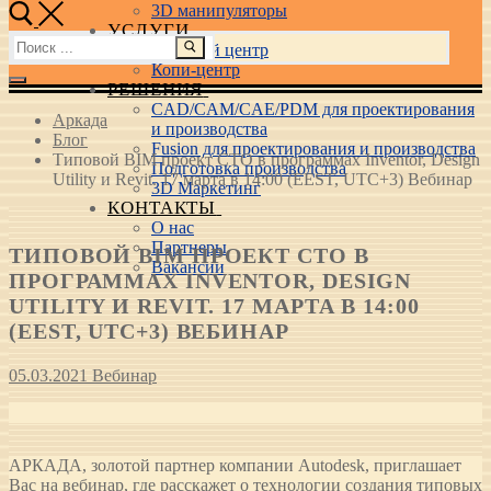
3D манипуляторы
УСЛУГИ
Найти:
Учебный центр
Копи-центр
РЕШЕНИЯ
CAD/CAM/CAE/PDM для проектирования
Аркада
и производства
Блог
Fusion для проектирования и производства
Типовой BIM проект СТО в программах Inventor, Design
Подготовка производства
Utility и Revit. 17 марта в 14:00 (EEST, UTC+3) Вебинар
3D Маркетинг
КОНТАКТЫ
О нас
Партнеры
ТИПОВОЙ BIM ПРОЕКТ СТО В
Вакансии
ПРОГРАММАХ INVENTOR, DESIGN
UTILITY И REVIT. 17 МАРТА В 14:00
(EEST, UTC+3) ВЕБИНАР
05.03.2021
Вебинар
АРКАДА, золотой партнер компании Autodesk, приглашает
Вас на вебинар, где расскажет о технологии создания типовых