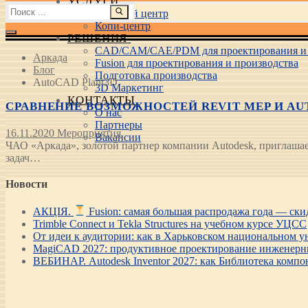
УСЛУГИ
Найти:
Учебный центр
Копи-центр
РЕШЕНИЯ
CAD/CAM/CAE/PDM для проектирования и 
Аркада
Fusion для проектирования и производства
Блог
Подготовка производства
AutoCAD Plant3D
3D Маркетинг
КОНТАКТЫ
СРАВНЕНИЕ ВОЗМОЖНОСТЕЙ REVIT MEP И AUTOC
О нас
Партнеры
16.11.2020
Мероприятия
Вакансии
ЧАО «Аркада», золотой партнер компании Autodesk, приглашает
задач…
Новости
АКЦІЯ.
Fusion: самая большая распродажа года — ск
Trimble Connect и Tekla Structures на учебном курсе УЦСС
От идеи к аудитории: как в Харьковском национальном ун
MagiCAD 2027: продуктивное проектирование инженерны
ВЕБИНАР. Autodesk Inventor 2027: как Библиотека компо