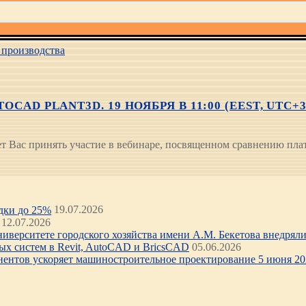
производства
AD PLANT3D. 19 НОЯБРЯ В 11:00 (EEST, UTC+
 Вас принять участие в вебинаре, посвященном сравнению платф
идки до 25%
19.07.2026
12.07.2026
иверситете городского хозяйства имени А.М. Бекетова внедряли 
х систем в Revit, AutoCAD и BricsCAD
05.06.2026
нентов ускоряет машиностроительное проектирование 5 июня 202