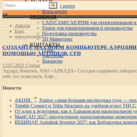
УСЛУГИ
Найти:
Учебный центр
Копи-центр
РЕШЕНИЯ
CAD/CAM/CAE/PDM для проектирования и 
Аркада
Fusion для проектирования и производства
Блог
Подготовка производства
аеродинаміка
3D Маркетинг
КОНТАКТЫ
СОЗДАЙТЕ НА СВОЕМ КОМПЬЮТЕРЕ АЭРОДИН
О нас
ПОМОЩЬЮ AUTODESK CFD
Партнеры
Вакансии
13.07.2021
Статья
Эдуард Лопатин, ЧАО «АРКАДА» Сегодня содержать лаборатори
себе это позволить. Ещё…
Новости
АКЦІЯ.
Fusion: самая большая распродажа года — ск
Trimble Connect и Tekla Structures на учебном курсе УЦСС
От идеи к аудитории: как в Харьковском национальном ун
MagiCAD 2027: продуктивное проектирование инженерны
ВЕБИНАР. Autodesk Inventor 2027: как Библиотека компо