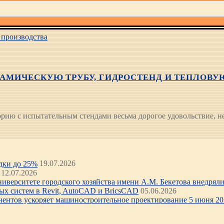
производства
АМИЧЕСКУЮ ТРУБУ, ГИДРОСТЕНД И ТЕПЛОВ
ю с испытательным стендами весьма дорогое удовольствие, не 
идки до 25%
19.07.2026
12.07.2026
иверситете городского хозяйства имени А.М. Бекетова внедряли 
х систем в Revit, AutoCAD и BricsCAD
05.06.2026
нентов ускоряет машиностроительное проектирование 5 июня 202